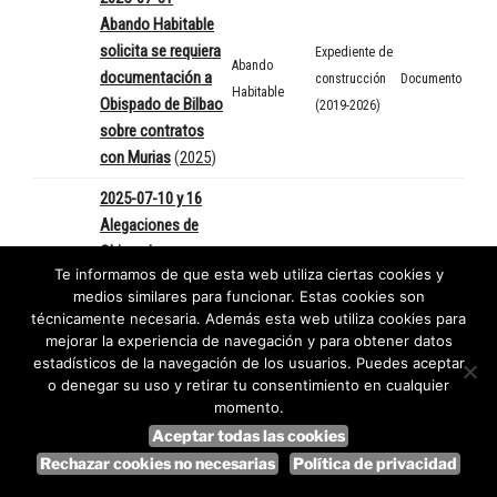
Abando Habitable
solicita se requiera
Expediente de
Abando
documentación a
construcción
Documento
Habitable
Obispado de Bilbao
(2019-2026)
sobre contratos
con Murias
(
2025
)
2025-07-10 y 16
Alegaciones de
Obispado a
Expediente de
Obispado de
Te informamos de que esta web utiliza ciertas cookies y
declaración de
construcción
Documento
Bilbao
medios similares para funcionar. Estas cookies son
caducidad de la
(2019-2026)
técnicamente necesaria. Además esta web utiliza cookies para
licencia de 10 y 16
mejorar la experiencia de navegación y para obtener datos
de julio
(
2025
)
estadísticos de la navegación de los usuarios. Puedes aceptar
o denegar su uso y retirar tu consentimiento en cualquier
2025-06-27
momento.
Apertura trámite de
Aceptar todas las cookies
Urbanismo
Expediente de
audiencia a
Documento
,
Rechazar cookies no necesarias
Política de privacidad
(Ayuntamiento
construcción
Obispado sobre
Informe
de BIlbao)
(2019-2026)