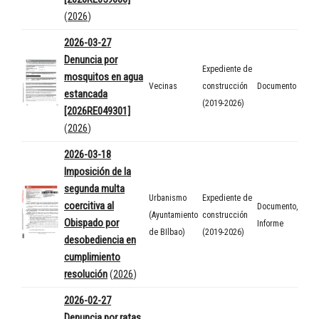
(
2026
)
2026-03-27
Denuncia por
Expediente de
mosquitos en agua
Vecinas
construcción
Documento
estancada
(2019-2026)
[2026RE049301]
(
2026
)
2026-03-18
Imposición de la
segunda multa
Urbanismo
Expediente de
coercitiva al
Documento
,
(Ayuntamiento
construcción
Obispado por
Informe
de BIlbao)
(2019-2026)
desobediencia en
cumplimiento
resolución
(
2026
)
2026-02-27
Denuncia por ratas