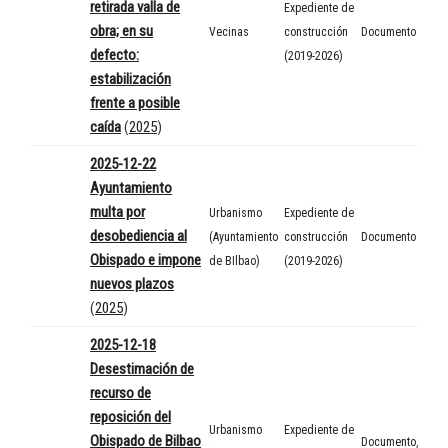
retirada valla de
Expediente de
obra; en su
Vecinas
construcción
Documento
defecto:
(2019-2026)
estabilización
frente a posible
caída
(
2025
)
2025-12-22
Ayuntamiento
multa por
Urbanismo
Expediente de
desobediencia al
(Ayuntamiento
construcción
Documento
Obispado e impone
de BIlbao)
(2019-2026)
nuevos plazos
(
2025
)
2025-12-18
Desestimación de
recurso de
reposición del
Urbanismo
Expediente de
Obispado de Bilbao
Documento
,