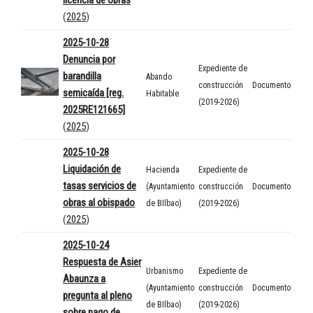
(
2025
)
2025-10-28
Denuncia por
Expediente de
barandilla
Abando
construcción
Documento
semicaída [reg.
Habitable
(2019-2026)
2025RE121665]
(
2025
)
2025-10-28
Liquidación de
Hacienda
Expediente de
tasas servicios de
(Ayuntamiento
construcción
Documento
obras al obispado
de BIlbao)
(2019-2026)
(
2025
)
2025-10-24
Respuesta de Asier
Urbanismo
Expediente de
Abaunza a
(Ayuntamiento
construcción
Documento
pregunta al pleno
de BIlbao)
(2019-2026)
sobre pago de