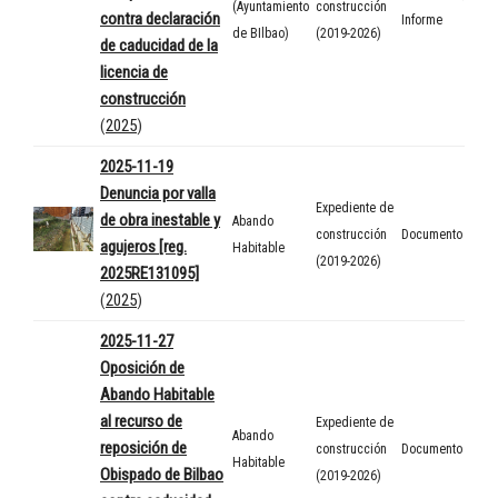
(Ayuntamiento
construcción
contra declaración
Informe
de BIlbao)
(2019-2026)
de caducidad de la
licencia de
construcción
(
2025
)
2025-11-19
Denuncia por valla
Expediente de
de obra inestable y
Abando
construcción
Documento
agujeros [reg.
Habitable
(2019-2026)
2025RE131095]
(
2025
)
2025-11-27
Oposición de
Abando Habitable
al recurso de
Expediente de
Abando
reposición de
construcción
Documento
Habitable
Obispado de Bilbao
(2019-2026)