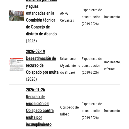
y aguas
Expediente de
estancadas en la
AMPA
construcción
Documento
Comisión técnica
Cervantes
(2019-2026)
de Consejo de
distrito de Abando
(
2026
)
2026-02-19
Desestimación de
Urbanismo
Expediente de
Documento
,
recurso de
(Ayuntamiento
construcción
Informe
Obispado por multa
de BIlbao)
(2019-2026)
(
2026
)
2026-01-26
Recurso de
reposición del
Expediente de
Obispado de
Obispado contra
construcción
Documento
Bilbao
multa por
(2019-2026)
incumplimiento