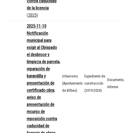
contra caducidad
de la licencia
(
2025
)
2025-11-10
Notificación
municipal para
exigir al Obispado
el desbroce y
limpieza de parcela,
reparación de
barandilla y
Urbanismo
Expediente de
Documento
,
presentación de
(Ayuntamiento
construcción
Informe
certificado obra;
de BIlbao)
(2019-2026)
aviso de
presentación de
recurso de
reposición contra
caducidad de
licencia de obras