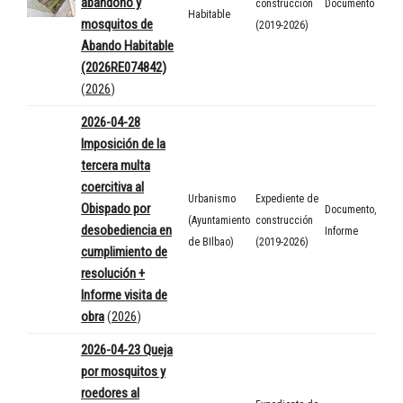
abandono y
construcción
Documento
Habitable
mosquitos de
(2019-2026)
Abando Habitable
(2026RE074842)
(
2026
)
2026-04-28
Imposición de la
tercera multa
coercitiva al
Urbanismo
Expediente de
Obispado por
Documento
,
(Ayuntamiento
construcción
desobediencia en
Informe
de BIlbao)
(2019-2026)
cumplimiento de
resolución +
Informe visita de
obra
(
2026
)
2026-04-23 Queja
por mosquitos y
roedores al