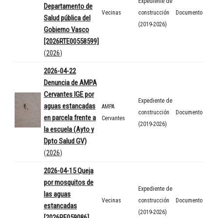
Expediente de
Departamento de
Vecinas
construcción
Documento
Salud pública del
(2019-2026)
Gobierno Vasco
[2026RTE00558599]
(
2026
)
2026-04-22
Denuncia de AMPA
Cervantes IGE por
Expediente de
aguas estancadas
AMPA
construcción
Documento
en parcela frente a
Cervantes
(2019-2026)
la escuela (Ayto y
Dpto Salud GV)
(
2026
)
2026-04-15 Queja
por mosquitos de
Expediente de
las aguas
Vecinas
construcción
Documento
estancadas
(2019-2026)
[2026RE059086]