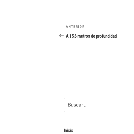
Navegación
Entrada
ANTERIOR
de
anterior:
A 15,6 metros de profundidad
entradas
Buscar
por:
Inicio