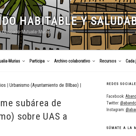
DO HABITABLE Y SALUDA
n Obispado-Mutualia-Murias
alia-Murias
Participa
Archivo colaborativo
Recursos
Cada 
REDES SOCIAL
ios
|
Urbanismo (Ayuntamiento de BIlbao)
|
Facebook:
Aband
rme subárea de
Twitter:
@abando
Instagram:
@aban
smo) sobre UAS a
SÚMATE A LA 