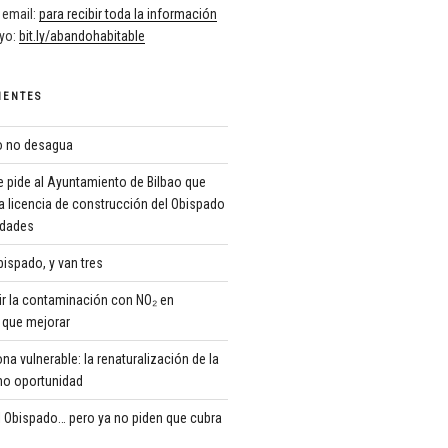
 email:
para recibir toda la información
oyo:
bit.ly/abandohabitable
IENTES
ro no desagua
 pide al Ayuntamiento de Bilbao que
a licencia de construcción del Obispado
ridades
ispado, y van tres
r la contaminación con NO₂ en
que mejorar
 vulnerable: la renaturalización de la
o oportunidad
 Obispado… pero ya no piden que cubra