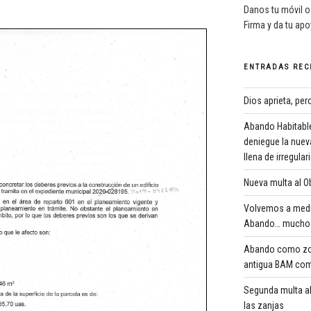
Danos tu móvil o
Firma y da tu ap
ENTRADAS REC
Dios aprieta, pe
Abando Habitable
deniegue la nuev
llena de irregula
Nueva multa al Ob
Volvemos a medi
Abando… mucho 
Abando como zona
antigua BAM com
Segunda multa al
las zanjas