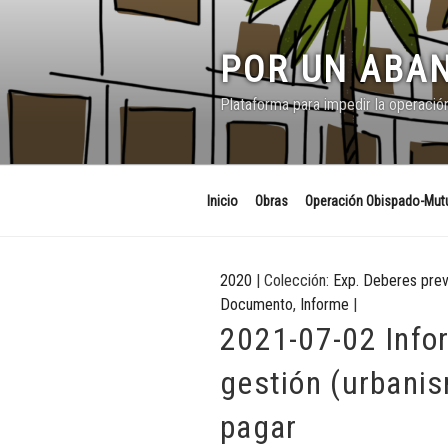
Saltar
al
contenido
POR UN ABAN
Plataforma para impedir la operació
Inicio
Obras
Operación Obispado-Mutu
2020
| Colección:
Exp. Deberes prev
Documento
,
Informe
|
2021-07-02 Info
gestión (urbani
pagar