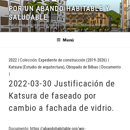
Saltar
POR UN ABANDO HABITABLE Y
al
SALUDABLE
contenido
Plataforma para impedir la operación Obispado-Mutualia-Murias
Menú
2022
| Colección:
Expediente de construcción (2019-2026)
|
Katsura (Estudio de arquitectura)
,
Obispado de Bilbao
|
Documento
|
2022-03-30 Justificación de
Katsura de faseado por
cambio a fachada de vidrio.
Documento:
https://abandohabitable.org/wp-