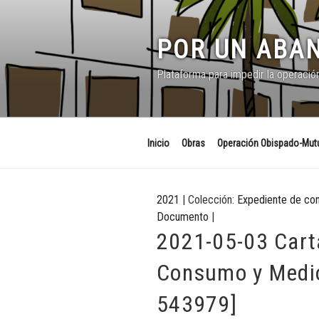
Saltar
al
contenido
POR UN ABAN
Plataforma para impedir la operació
Inicio
Obras
Operación Obispado-Mutu
2021
| Colección:
Expediente de co
Documento
|
2021-05-03 Cart
Consumo y Medio
543979]