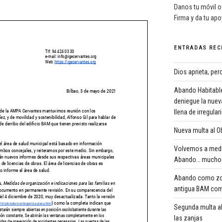
Danos tu móvil o
Firma y da tu ap
ENTRADAS REC
Dios aprieta, pe
Abando Habitable
deniegue la nuev
llena de irregula
Nueva multa al Ob
Volvemos a medi
Abando… mucho 
Abando como zona
antigua BAM com
Segunda multa al
las zanjas