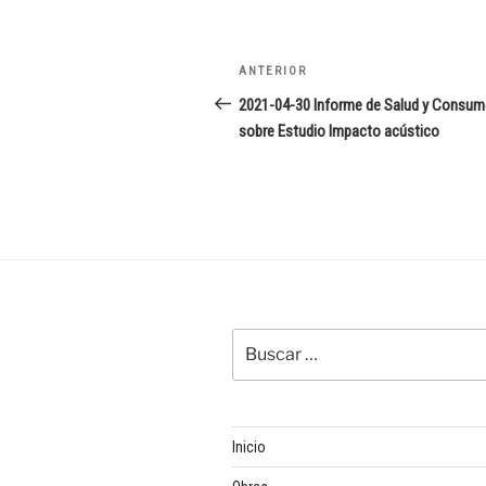
Navegación
Entrada
ANTERIOR
de
anterior:
2021-04-30 Informe de Salud y Consu
sobre Estudio Impacto acústico
entradas
Buscar
por:
Inicio