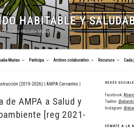
DO HABITABLE Y SALUDA
n Obispado-Mutualia-Murias
alia-Murias
Participa
Archivo colaborativo
Recursos
Cada 
REDES SOCIAL
nstrucción (2019-2026)
|
AMPA Cervantes
|
Facebook:
Aband
a de AMPA a Salud y
Twitter:
@abando
Instagram:
@aban
ambiente [reg 2021-
SÚMATE A LA 