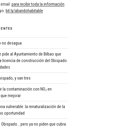
 email:
para recibir toda la información
oyo:
bit.ly/abandohabitable
IENTES
ro no desagua
 pide al Ayuntamiento de Bilbao que
a licencia de construcción del Obispado
ridades
ispado, y van tres
r la contaminación con NO₂ en
que mejorar
 vulnerable: la renaturalización de la
o oportunidad
 Obispado… pero ya no piden que cubra