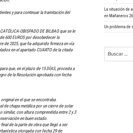
La situación de 
dentes y para continuar la tramitación del
en Mañaneros 260
Un problema de s
A CATÓLICA-OBISPADO DE BILBAO que se le
a de 600 EUROS por desobedecer la
e de 2025, que ha adquirido firmeza en vía
ñalados en el apartado CUARTO de la citada
Buscar
por:
ara que, en el plazo de 15 DÍAS, proceda a
egro de la Resolución aprobada con fecha
 original en el que se encontraba.
ual de chapa metálica por un cierre de solar
 o similar, con altura comprendida entre 2 y 3
onservación en buen estado.
 final de la parte de obra que llegó a ser
urbanística otorgada con fecha 29 de