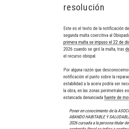
resolución
Este es el texto de la notificación 
segunda multa coercitiva al Obispado
primera multa se impuso el 22 de d
2026 cuando se giró la multa, tras
d
el recurso obispal.
Por alguna razón que desconocemos,
notificación el punto sobre la repar
estabilidad a la acera podría ser nec
la obra, en las zonas perimetrales 
estancada denunciada
fuente de mo
Poner en conocimiento de la AS
ABANDO HABITABLE Y SALUDABLE, la
2026 cursada a la persona titular del
contenido literal se indica a continu