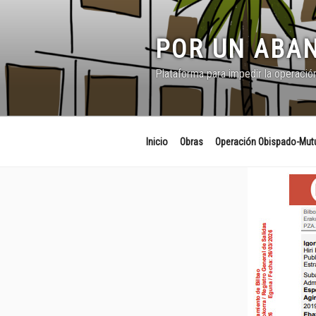
Saltar
al
contenido
POR UN ABAN
Plataforma para impedir la operació
Inicio
Obras
Operación Obispado-Mutu