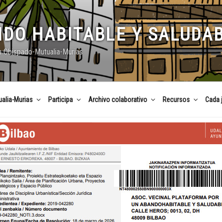
DO HABITABLE Y SALUDA
n Obispado-Mutualia-Murias
alia-Murias
Participa
Archivo colaborativo
Recursos
Cada 