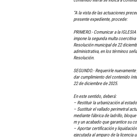
“A la vista de las actuaciones prece
presente expediente, procede:
PRIMERO.- Comunicar a la IGLESI
impone la segunda multa coercitiv
Resolución municipal de 22 diciembr
administrativa, en los términos se
Resolución.
SEGUNDO.- Requerirle nuevamente p
dar cumplimiento del contenido ínt
22 de diciembre de 2025.
En este sentido, deberá:
– Restituir la urbanización al estado
– Sustituir el vallado perimetral act
mediante fábrica de ladrillo, bloque
m y un acabado que garantice su c
– Aportar certificación y liquidación
ejecutada al amparo de la licencia 