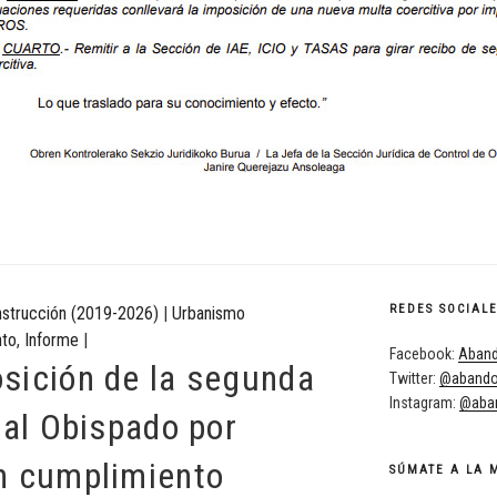
REDES SOCIAL
nstrucción (2019-2026)
|
Urbanismo
to
,
Informe
|
Facebook:
Aband
sición de la segunda
Twitter:
@abando
Instagram:
@aban
 al Obispado por
n cumplimiento
SÚMATE A LA 