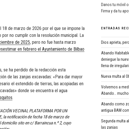
Danos tu móvil o
Firma y da tu ap
del 18 de marzo de 2026 por el que se impone la
ENTRADAS REC
 por no cumplir con la resolución municipal. La
iciembre de 2025
, pero no fue hasta marzo
Dios aprieta, pe
esestimar en febrero el Ayuntamiento de Bilbao
Abando Habitable
deniegue la nuev
llena de irregula
 se ha perdido de la redacción esta
ación de las zanjas excavadas: «Para dar mayor
Nueva multa al Ob
esario el extendido de tierras, las acopiadas en
Volvemos a medi
excavadas» donde se encuentra el agua
Abando… mucho 
squitos
.
Abando como zona
antigua BAM com
OCIACIÓN VECINAL PLATAFORMA POR UN
 notificación de fecha 18 de marzo de
Segunda multa al
 domicilio sito en c/ Barraincua n.º 2, cuyo
las zanjas
ación: