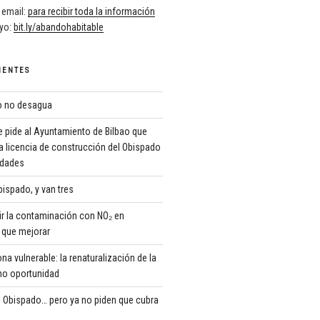
 email:
para recibir toda la información
oyo:
bit.ly/abandohabitable
IENTES
ro no desagua
 pide al Ayuntamiento de Bilbao que
a licencia de construcción del Obispado
ridades
ispado, y van tres
r la contaminación con NO₂ en
que mejorar
 vulnerable: la renaturalización de la
o oportunidad
 Obispado… pero ya no piden que cubra