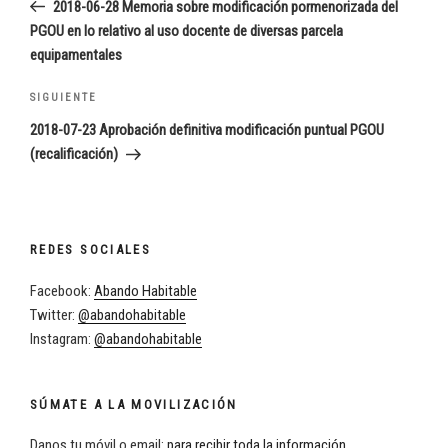
anterior:
2018-06-28 Memoria sobre modificación pormenorizada del
entradas
PGOU en lo relativo al uso docente de diversas parcela
equipamentales
Siguiente
SIGUIENTE
entrada
2018-07-23 Aprobación definitiva modificación puntual PGOU
(recalificación)
REDES SOCIALES
Facebook:
Abando Habitable
Twitter:
@abandohabitable
Instagram:
@abandohabitable
SÚMATE A LA MOVILIZACIÓN
Danos tu móvil o email:
para recibir toda la información