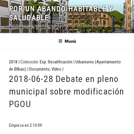
Saltar
POR UN ABANDO HABITABLE Y
al
SALUDABLE
contenido
Plataforma para impedir la operación Obispado-Mutualia-Murias
Menú
2018
| Colección:
Exp. Recalificación
|
Urbanismo (Ayuntamiento
de BIlbao)
|
Documento
,
Vídeo
|
2018-06-28 Debate en pleno
municipal sobre modificación
PGOU
Empieza en 2:10:09: