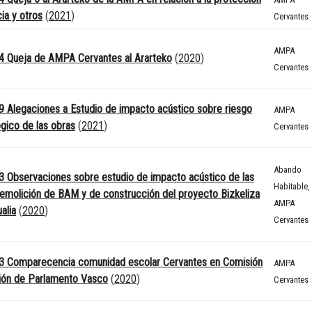
cia y otros
(
2021
)
Cervantes
AMPA
4 Queja de AMPA Cervantes al Ararteko
(
2020
)
Cervantes
 Alegaciones a Estudio de impacto acústico sobre riesgo
AMPA
gico de las obras
(
2021
)
Cervantes
Abando
 Observaciones sobre estudio de impacto acústico de las
Habitable
,
emolición de BAM y de construcción del proyecto Bizkeliza
AMPA
alia
(
2020
)
Cervantes
3 Comparecencia comunidad escolar Cervantes en Comisión
AMPA
ión de Parlamento Vasco
(
2020
)
Cervantes