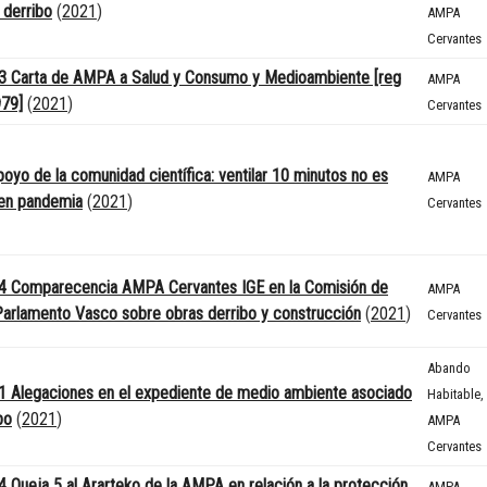
 derribo
(
2021
)
AMPA
Cervantes
3 Carta de AMPA a Salud y Consumo y Medioambiente [reg
AMPA
79]
(
2021
)
Cervantes
poyo de la comunidad científica: ventilar 10 minutos no es
AMPA
 en pandemia
(
2021
)
Cervantes
4 Comparecencia AMPA Cervantes IGE en la Comisión de
AMPA
Parlamento Vasco sobre obras derribo y construcción
(
2021
)
Cervantes
Abando
 Alegaciones en el expediente de medio ambiente asociado
Habitable
,
bo
(
2021
)
AMPA
Cervantes
 Queja 5 al Ararteko de la AMPA en relación a la protección
AMPA