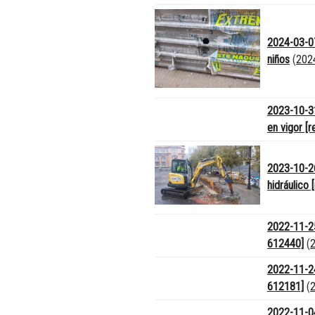
2024-03-07
niños
(
202
2023-10-31
en vigor [
2023-10-26
hidráulico
2022-11-25
612440]
(
2022-11-24
612181]
(
2022-11-04