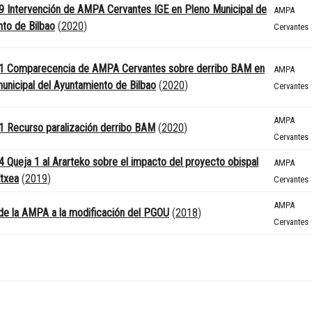
 Intervención de AMPA Cervantes IGE en Pleno Municipal de
AMPA
to de Bilbao
(
2020
)
Cervantes
1 Comparecencia de AMPA Cervantes sobre derribo BAM en
AMPA
unicipal del Ayuntamiento de Bilbao
(
2020
)
Cervantes
AMPA
 Recurso paralización derribo BAM
(
2020
)
Cervantes
 Queja 1 al Ararteko sobre el impacto del proyecto obispal
AMPA
Etxea
(
2019
)
Cervantes
AMPA
de la AMPA a la modificación del PGOU
(
2018
)
Cervantes