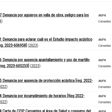
 Denuncia por agujeros en valla de obra, peligro para los
AMPA
4
)
Cervantes
 Denuncia para aclarar cuál es el Estudio impacto acústico
AMPA
reg. 2023-606958]
(
2023
)
Cervantes
 Denuncia por ausencia apantallamiento y uso de martillo
AMPA
 [reg. 2023-605253]
(
2023
)
Cervantes
 Denuncia por ausencia de protección acústica [reg. 2022-
AMPA
2022
)
Cervantes
 Denuncia por incumplimiento de horarios [Reg 2022-
AMPA
2022
)
Cervantes
 Carta de CEIP Cervantes al área de Salud y consumo del
AMPA