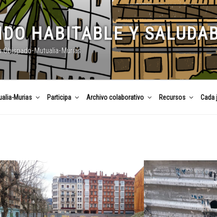
DO HABITABLE Y SALUDA
n Obispado-Mutualia-Murias
alia-Murias
Participa
Archivo colaborativo
Recursos
Cada 