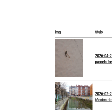
img
título
2026-04-2
parcela fr
2026-02-27
técnica de