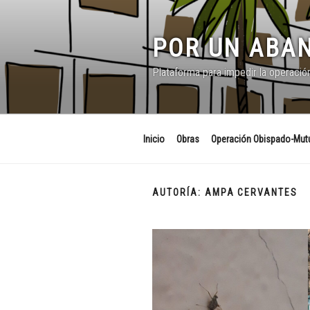
Saltar
al
contenido
POR UN ABAN
Plataforma para impedir la operació
Inicio
Obras
Operación Obispado-Mutu
AUTORÍA:
AMPA CERVANTES