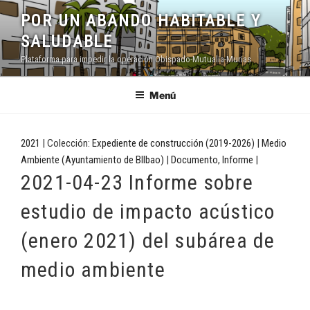
Saltar
POR UN ABANDO HABITABLE Y
al
SALUDABLE
contenido
Plataforma para impedir la operación Obispado-Mutualia-Murias
Menú
2021
| Colección:
Expediente de construcción (2019-2026)
|
Medio
Ambiente (Ayuntamiento de BIlbao)
|
Documento
,
Informe
|
2021-04-23 Informe sobre
estudio de impacto acústico
(enero 2021) del subárea de
medio ambiente