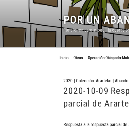
Saltar
al
contenido
POR UN ABAN
Plataforma para impedir la operació
Inicio
Obras
Operación Obispado-Mutu
2020
| Colección:
Ararteko
|
Abando 
2020-10-09 Resp
parcial de Arart
Respuesta a la
respuesta parcial de