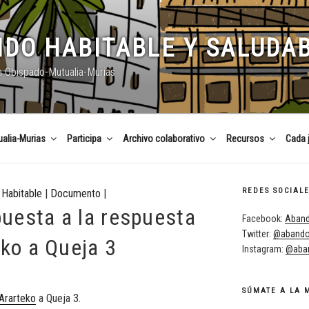
DO HABITABLE Y SALUDA
n Obispado-Mutualia-Murias
alia-Murias
Participa
Archivo colaborativo
Recursos
Cada 
REDES SOCIAL
Habitable
|
Documento
|
uesta a la respuesta
Facebook:
Aband
Twitter:
@abando
eko a Queja 3
Instagram:
@aban
SÚMATE A LA 
 Ararteko
a Queja 3.