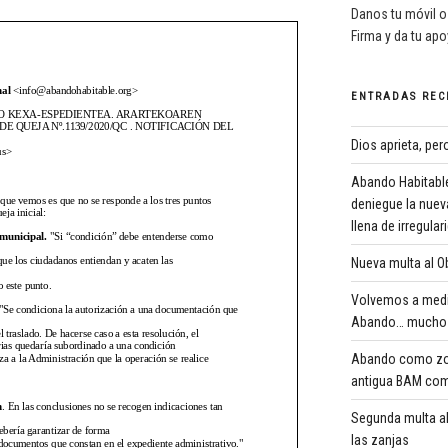
Danos tu móvil o
Firma y da tu ap
ENTRADAS REC
Dios aprieta, pe
Abando Habitable
deniegue la nuev
llena de irregula
Nueva multa al Ob
Volvemos a medi
Abando… mucho 
Abando como zona
antigua BAM com
Segunda multa al
las zanjas