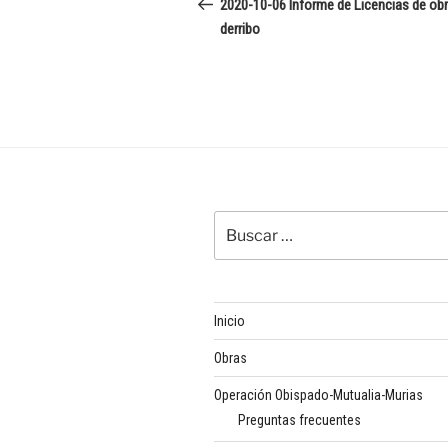
de
anterior:
2020-10-06 Informe de Licencias de ob
derribo
entradas
Buscar
por:
Inicio
Obras
Operación Obispado-Mutualia-Murias
Preguntas frecuentes