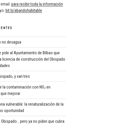
 email:
para recibir toda la información
oyo:
bit.ly/abandohabitable
IENTES
ro no desagua
 pide al Ayuntamiento de Bilbao que
a licencia de construcción del Obispado
ridades
ispado, y van tres
r la contaminación con NO₂ en
que mejorar
 vulnerable: la renaturalización de la
o oportunidad
 Obispado… pero ya no piden que cubra