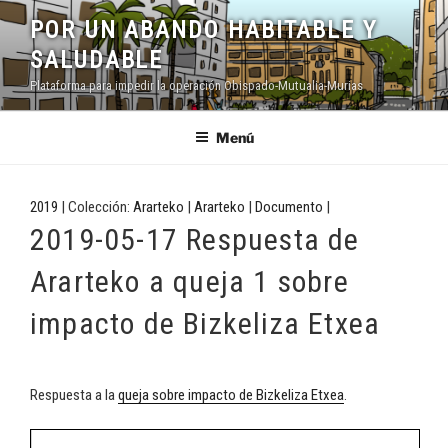
Saltar
POR UN ABANDO HABITABLE Y
al
SALUDABLE
contenido
Plataforma para impedir la operación Obispado-Mutualia-Murias
Menú
2019
| Colección:
Ararteko
|
Ararteko
|
Documento
|
2019-05-17 Respuesta de
Ararteko a queja 1 sobre
impacto de Bizkeliza Etxea
Respuesta a la
queja sobre impacto de Bizkeliza Etxea
.