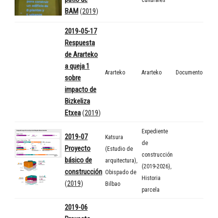
BAM
(
2019
)
2019-05-17
Respuesta
de Ararteko
a queja 1
Ararteko
Ararteko
Documento
sobre
impacto de
Bizkeliza
Etxea
(
2019
)
Expediente
2019-07
Katsura
de
Proyecto
(Estudio de
construcción
básico de
arquitectura)
,
(2019-2026)
,
construcción
Obispado de
Historia
(
2019
)
Bilbao
parcela
2019-06