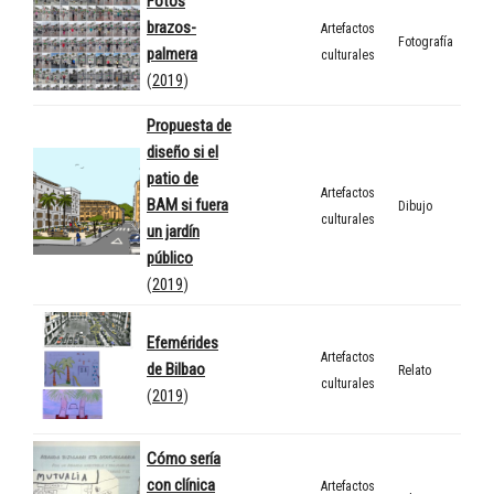
Fotos
brazos-
Artefactos
Fotografía
palmera
culturales
(
2019
)
Propuesta de
diseño si el
patio de
Artefactos
BAM si fuera
Dibujo
culturales
un jardín
público
(
2019
)
Efemérides
Artefactos
de Bilbao
Relato
culturales
(
2019
)
Cómo sería
con clínica
Artefactos