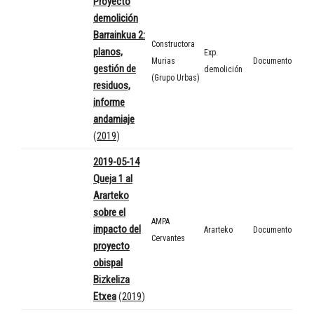
Proyecto
demolición
Barrainkua 2:
Constructora
planos,
Exp.
Murias
Documento
gestión de
demolición
(Grupo Urbas)
residuos,
informe
andamiaje
(
2019
)
2019-05-14
Queja 1 al
Ararteko
sobre el
AMPA
impacto del
Ararteko
Documento
Cervantes
proyecto
obispal
Bizkeliza
Etxea
(
2019
)