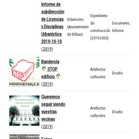
Informe de
subdirección
Expediente
de Licencias
Urbanismo
de
Documento
,
y Disciplinas
(Ayuntamiento
construcción
Informe
Urbanística
de BIlbao)
(2019-2026)
2019-10-10
(
2019
)
Banderola
STOP
Artefactos
Diseño
edificio
culturales
(
2019
)
Queremos
seguir siendo
Artefactos
vuestras
Diseño
culturales
vecinas
(
2019
)