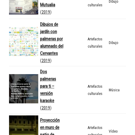
Dibujo
Mutualia
culturales
(
2019
)
Dibujos de
jardín con
palmeras por
Artefactos
Dibujo
alumnado del
culturales
Cervantes
(
2019
)
Dos
palmeras
para ti –
Artefactos
Música
versión
culturales
karaoke
(
2019
)
Proyección
en muro de
Artefactos
Vídeo
patio de
culturales