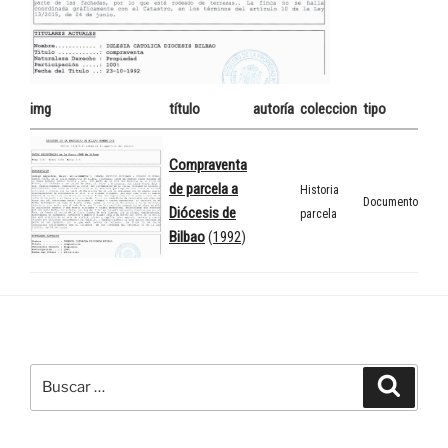
img
título
autoría
coleccion
tipo
Compraventa
de parcela a
Historia
Documento
Diócesis de
parcela
Bilbao
(
1992
)
Buscar
Buscar
por: