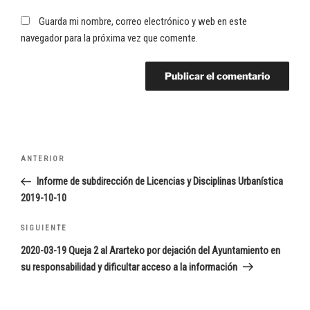
Guarda mi nombre, correo electrónico y web en este
navegador para la próxima vez que comente.
Navegación
Entrada
ANTERIOR
de
anterior:
Informe de subdirección de Licencias y Disciplinas Urbanística
entradas
2019-10-10
Siguiente
SIGUIENTE
entrada
2020-03-19 Queja 2 al Ararteko por dejación del Ayuntamiento en
su responsabilidad y dificultar acceso a la información