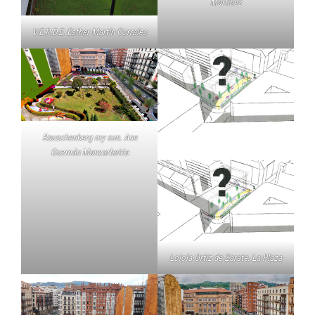
Martínez
V.E.R.D.E. Esther Martín Corrales
Rauschenberg my sun. Ane
Guzmán Manzarbeitia
Loiola Ortiz de Zarate. La Plaza