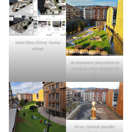
Isabel Bilbao (Gitma). Huertas
urbanas
Un amananecer para perderse en
él nadando. Pedro Rodríguez del
Oso
De oro. Fernando González