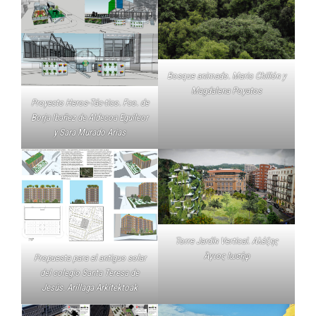
Bosque animado. Mario Chillón y
Magdalena Poyatos
Proyecto Heros-Tác-tico. Fco. de
Borja Ibañez de Aldecoa Eguileor
y Sara Murado Arias
Torre Jardín Vertical. Αλέξης
Άγιος Ιωσήφ
Propuesta para el antiguo solar
del colegio Santa Teresa de
Jesús. Arillaga Arkitektoak