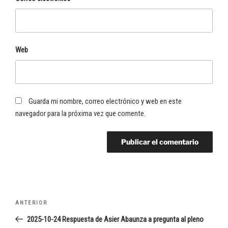
Web
Guarda mi nombre, correo electrónico y web en este
navegador para la próxima vez que comente.
Navegación
Entrada
ANTERIOR
de
anterior:
2025-10-24 Respuesta de Asier Abaunza a pregunta al pleno
entradas