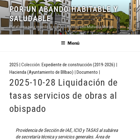
Saltar
POR UN ABANDO HABITABLE Y
al
SALUDABLE
contenido
Plataforma para impedir la operación Obispado-Mutualia-Murias
Menú
2025
| Colección:
Expediente de construcción (2019-2026)
|
Hacienda (Ayuntamiento de BIlbao)
|
Documento
|
2025-10-28 Liquidación de
tasas servicios de obras al
obispado
Providencia de Sección de IAE, ICIO y TASAS al subárea
de secretaría técnica y servicios generales. Área de