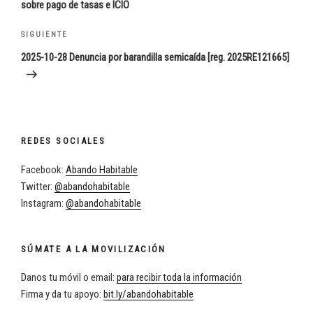
sobre pago de tasas e ICIO
Siguiente
SIGUIENTE
entrada
2025-10-28 Denuncia por barandilla semicaída [reg. 2025RE121665]
REDES SOCIALES
Facebook:
Abando Habitable
Twitter:
@abandohabitable
Instagram:
@abandohabitable
SÚMATE A LA MOVILIZACIÓN
Danos tu móvil o email:
para recibir toda la información
Firma y da tu apoyo:
bit.ly/abandohabitable