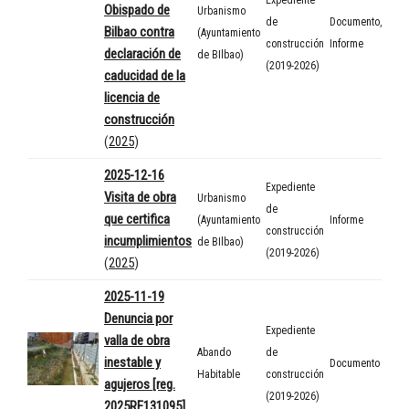
Obispado de
Urbanismo
de
Documento
,
Bilbao contra
(Ayuntamiento
construcción
Informe
declaración de
de BIlbao)
(2019-2026)
caducidad de la
licencia de
construcción
(
2025
)
2025-12-16
Expediente
Visita de obra
Urbanismo
de
que certifica
(Ayuntamiento
Informe
construcción
incumplimientos
de BIlbao)
(2019-2026)
(
2025
)
2025-11-19
Denuncia por
Expediente
valla de obra
Abando
de
inestable y
Documento
Habitable
construcción
agujeros [reg.
(2019-2026)
2025RE131095]