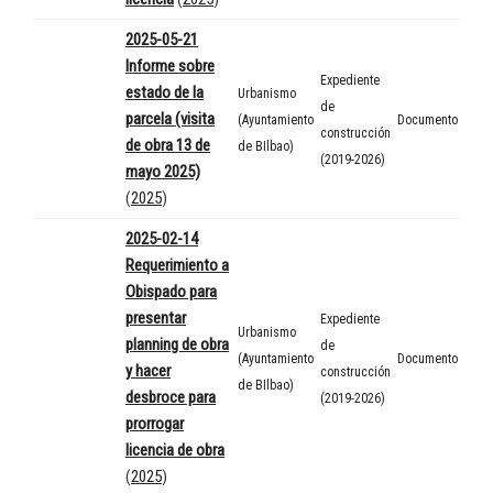
2025-05-21
Informe sobre
Expediente
estado de la
Urbanismo
de
parcela (visita
(Ayuntamiento
Documento
construcción
de obra 13 de
de BIlbao)
(2019-2026)
mayo 2025)
(
2025
)
2025-02-14
Requerimiento a
Obispado para
presentar
Expediente
Urbanismo
planning de obra
de
(Ayuntamiento
Documento
y hacer
construcción
de BIlbao)
desbroce para
(2019-2026)
prorrogar
licencia de obra
(
2025
)