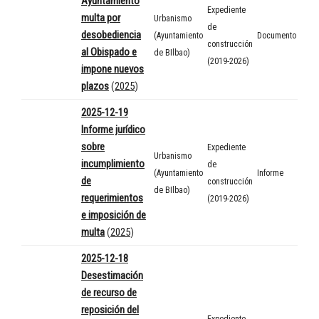
Ayuntamiento
Expediente
multa por
Urbanismo
de
desobediencia
(Ayuntamiento
Documento
construcción
al Obispado e
de BIlbao)
(2019-2026)
impone nuevos
plazos
(
2025
)
2025-12-19
Informe jurídico
sobre
Expediente
Urbanismo
incumplimiento
de
(Ayuntamiento
Informe
de
construcción
de BIlbao)
requerimientos
(2019-2026)
e imposición de
multa
(
2025
)
2025-12-18
Desestimación
de recurso de
reposición del
Expediente