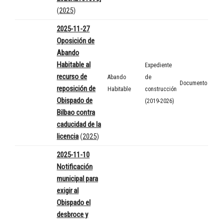
(
2025
)
2025-11-27
Oposición de
Abando
Habitable al
Expediente
recurso de
Abando
de
Documento
reposición de
Habitable
construcción
Obispado de
(2019-2026)
Bilbao contra
caducidad de la
licencia
(
2025
)
2025-11-10
Notificación
municipal para
exigir al
Obispado el
desbroce y