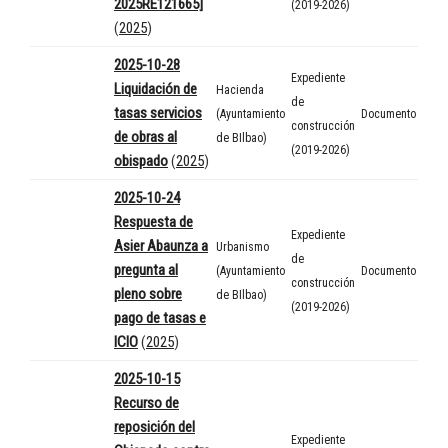
2025RE121665]
(2019-2026)
(
2025
)
2025-10-28
Expediente
Liquidación de
Hacienda
de
tasas servicios
(Ayuntamiento
Documento
construcción
de obras al
de BIlbao)
(2019-2026)
obispado
(
2025
)
2025-10-24
Respuesta de
Expediente
Asier Abaunza a
Urbanismo
de
pregunta al
(Ayuntamiento
Documento
construcción
pleno sobre
de BIlbao)
(2019-2026)
pago de tasas e
ICIO
(
2025
)
2025-10-15
Recurso de
reposición del
Expediente