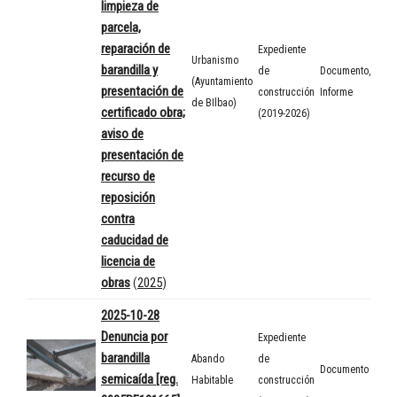
limpieza de
parcela,
reparación de
Expediente
Urbanismo
barandilla y
de
Documento
,
(Ayuntamiento
presentación de
construcción
Informe
de BIlbao)
certificado obra;
(2019-2026)
aviso de
presentación de
recurso de
reposición
contra
caducidad de
licencia de
obras
(
2025
)
2025-10-28
Denuncia por
Expediente
barandilla
Abando
de
Documento
semicaída [reg.
Habitable
construcción