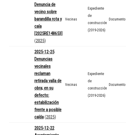
Denuncia de
Expediente
vecino sobre
de
barandilla rota y
Vecinas
Documento
construcción
caía
(2019-2026)
[2025RE148653]
(
2025
)
2025-12-25
Denuncias
vecinales
reclaman
Expediente
retirada valla de
de
Vecinas
Documento
obra; en su
construcción
defecto:
(2019-2026)
estabilización
frente a posible
caída
(
2025
)
2025-12-22