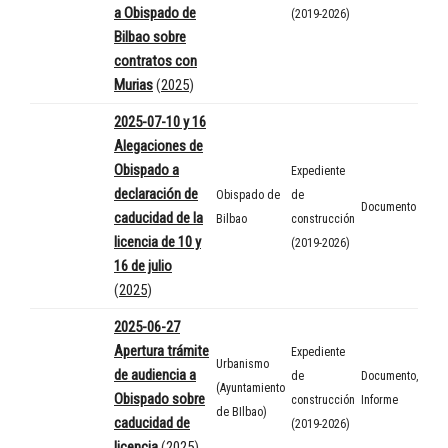
a Obispado de
(2019-2026)
Bilbao sobre
contratos con
Murias
(
2025
)
2025-07-10 y 16
Alegaciones de
Obispado a
Expediente
declaración de
Obispado de
de
Documento
caducidad de la
Bilbao
construcción
licencia de 10 y
(2019-2026)
16 de julio
(
2025
)
2025-06-27
Apertura trámite
Expediente
Urbanismo
de audiencia a
de
Documento
,
(Ayuntamiento
Obispado sobre
construcción
Informe
de BIlbao)
caducidad de
(2019-2026)
licencia
(
2025
)