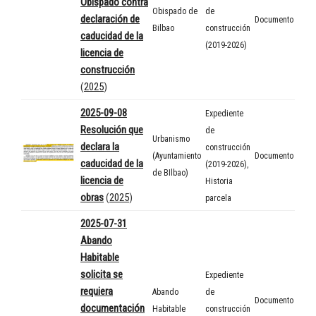
Obispado contra
Obispado de
de
declaración de
Documento
Bilbao
construcción
caducidad de la
(2019-2026)
licencia de
construcción
(
2025
)
2025-09-08
Expediente
Resolución que
de
Urbanismo
declara la
construcción
(Ayuntamiento
Documento
caducidad de la
(2019-2026)
,
de BIlbao)
licencia de
Historia
obras
(
2025
)
parcela
2025-07-31
Abando
Habitable
solicita se
Expediente
requiera
Abando
de
Documento
documentación
Habitable
construcción