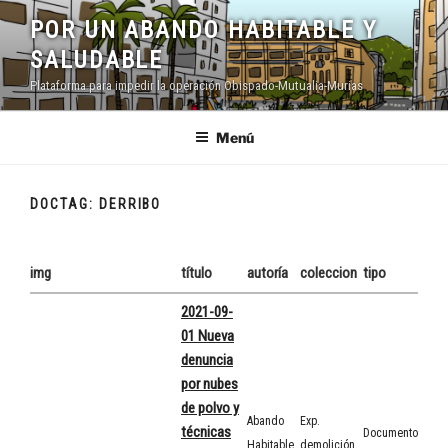
Saltar
POR UN ABANDO HABITABLE Y
al
SALUDABLE
contenido
Plataforma para impedir la operación Obispado-Mutualia-Murias
Menú
DOCTAG:
DERRIBO
img
título
autoría
coleccion
tipo
2021-09-
01 Nueva
denuncia
por nubes
de polvo y
Abando
Exp.
técnicas
Documento
Habitable
demolición