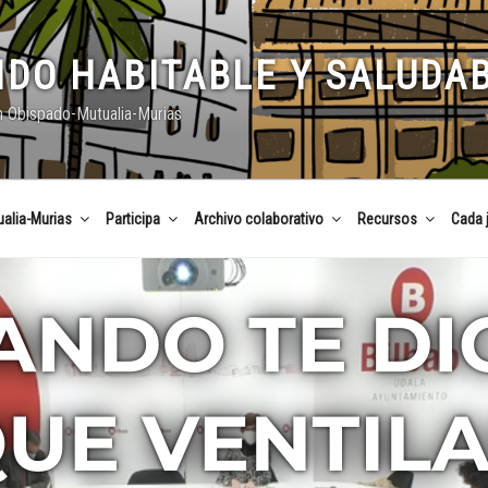
DO HABITABLE Y SALUDA
n Obispado-Mutualia-Murias
alia-Murias
Participa
Archivo colaborativo
Recursos
Cada 