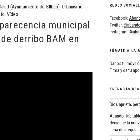
REDES SOCIAL
Salud (Ayuntamiento de BIlbao)
,
Urbanismo
to
,
Vídeo
|
Facebook:
Aband
arecencia municipal
Twitter:
@abando
Instagram:
@aban
a de derribo BAM en
SÚMATE A LA 
Danos tu móvil o
Firma y da tu ap
ENTRADAS REC
Dios aprieta, pe
Abando Habitable
deniegue la nuev
llena de irregula