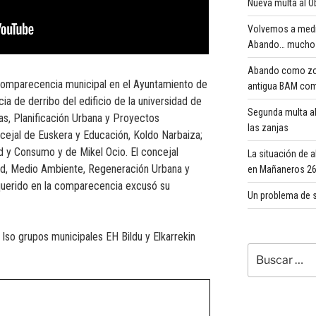
Nueva multa al Ob
Volvemos a medi
Abando… mucho 
Abando como zona
a comparecencia municipal en el Ayuntamiento de
antigua BAM com
cia de derribo del edificio de la universidad de
Segunda multa al
s, Planificación Urbana y Proyectos
las zanjas
ncejal de Euskera y Educación, Koldo Narbaiza;
d y Consumo y de Mikel Ocio. El concejal
La situación de 
dad, Medio Ambiente, Regeneración Urbana y
en Mañaneros 260
requerido en la comparecencia excusó su
Un problema de s
lso grupos municipales EH Bildu y Elkarrekin
Buscar
por: