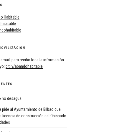
ES
o Habitable
habitable
dohabitable
MOVILIZACIÓN
 email:
para recibir toda la información
oyo:
bit.ly/abandohabitable
IENTES
ro no desagua
 pide al Ayuntamiento de Bilbao que
a licencia de construcción del Obispado
ridades