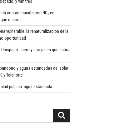
ispado, y van tres
r la contaminación con NO₂ en
que mejorar
 vulnerable: la renaturalización de la
o oportunidad
 Obispado… pero ya no piden que cubra
abandono y aguas estancadas del solar
 y Telenorte
alud pública: agua estancada
Buscar