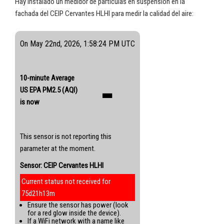
Hay instalado un medidor de partículas en suspensión en la
fachada del CEIP Cervantes HLHI para medir la calidad del aire:
On May 22nd, 2026, 1:58:24 PM UTC
-
10-minute Average
US EPA PM2.5 (AQI)
is now
This sensor is not reporting this
parameter at the moment.
Sensor: CEIP Cervantes HLHI
Current status not received for
75d21h13m
Ensure the sensor has power (look
for a red glow inside the device).
If a WiFi network with a name like