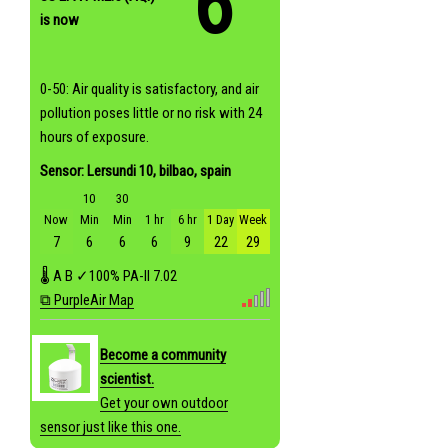
6
is now
0-50: Air quality is satisfactory, and air
pollution poses little or no risk with 24
hours of exposure.
Sensor: Lersundi 10, bilbao, spain
10
30
Now
Min
Min
1 hr
6 hr
1 Day
Week
7
6
6
6
9
22
29
🌡
A
B
✓100%
PA-II
7.02
⧉ PurpleAir Map
Become a community
scientist.
Get your own outdoor
sensor just like this one.