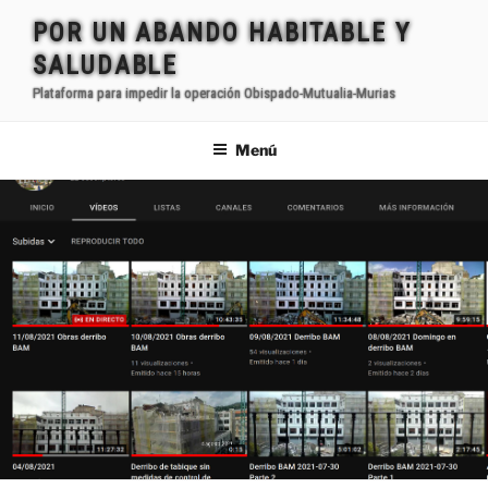
Saltar
POR UN ABANDO HABITABLE Y
al
SALUDABLE
contenido
Plataforma para impedir la operación Obispado-Mutualia-Murias
Menú