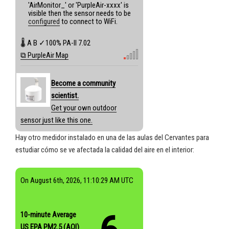
'AirMonitor_' or 'PurpleAir-xxxx' is
visible then the sensor needs to be
configured
to connect to WiFi.
🌡
A
B
✓100%
PA-II
7.02
⧉ PurpleAir Map
Become a community
scientist.
Get your own outdoor
sensor just like this one.
Hay otro medidor instalado en una de las aulas del Cervantes para
estudiar cómo se ve afectada la calidad del aire en el interior:
On August 6th, 2026, 11:10:29 AM UTC
10-minute Average
US EPA PM2.5 (AQI)