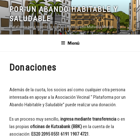
Saltar
POR UN ABANDO HABITABLE Y
al
SALUDABLE
contenido
Plataforma para impedir la operación Obispado-Mutualia-Murias
Menú
Donaciones
Además de la cuota, los socios así como cualquier otra persona
interesada en apoyar a la Asociación Vecinal “ Plataforma por un
Abando Habitable y Saludable” puede realizar una donación.
Es un proceso muy sencillo,
ingresa mediante transferencia
o en
las propias
oficinas de Kutxabank (BBK)
en la cuenta de la
asociación:
ES20 2095 0551 6191 1907 4721
.