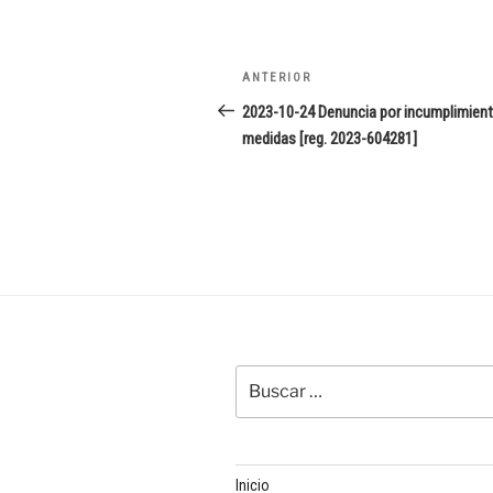
Navegación
Entrada
ANTERIOR
de
anterior:
2023-10-24 Denuncia por incumplimien
medidas [reg. 2023-604281]
entradas
Buscar
por:
Inicio