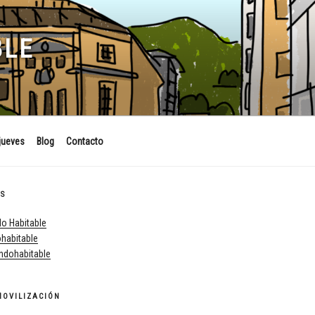
BLE
jueves
Blog
Contacto
ES
o Habitable
habitable
dohabitable
MOVILIZACIÓN