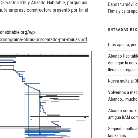
Ervantes IGE y Abando Habitable, porque así
Danos tu móvil o
ón, la empresa constructora presentó por fin el
Firma y da tu ap
ENTRADAS REC
dohabitable.org/wp-
ronograma-obras-presentado-por-murias.pdf
Dios aprieta, pe
Abando Habitable
deniegue la nuev
llena de irregula
Nueva multa al Ob
Volvemos a medi
Abando… mucho 
Abando como zona
antigua BAM com
Segunda multa al
las zanjas