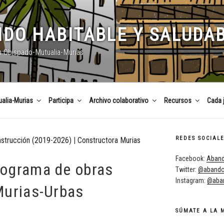
DO HABITABLE Y SALUDA
n Obispado-Mutualia-Murias
alia-Murias
Participa
Archivo colaborativo
Recursos
Cada 
REDES SOCIAL
nstrucción (2019-2026)
|
Constructora Murias
Facebook:
Aband
ograma de obras
Twitter:
@abando
Instagram:
@aban
Murias-Urbas
SÚMATE A LA 