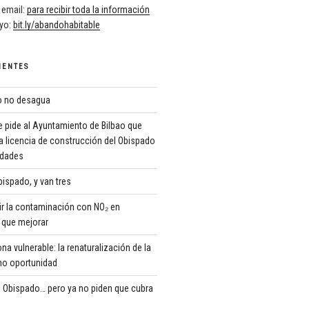
 email:
para recibir toda la información
oyo:
bit.ly/abandohabitable
IENTES
ro no desagua
 pide al Ayuntamiento de Bilbao que
a licencia de construcción del Obispado
ridades
ispado, y van tres
r la contaminación con NO₂ en
que mejorar
 vulnerable: la renaturalización de la
o oportunidad
 Obispado… pero ya no piden que cubra