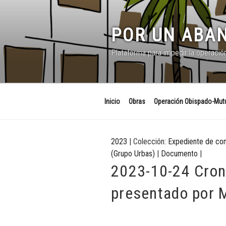
Saltar
al
contenido
POR UN ABAN
Plataforma para impedir la operació
Inicio
Obras
Operación Obispado-Mutu
2023
| Colección:
Expediente de co
(Grupo Urbas)
|
Documento
|
2023-10-24 Cron
presentado por 