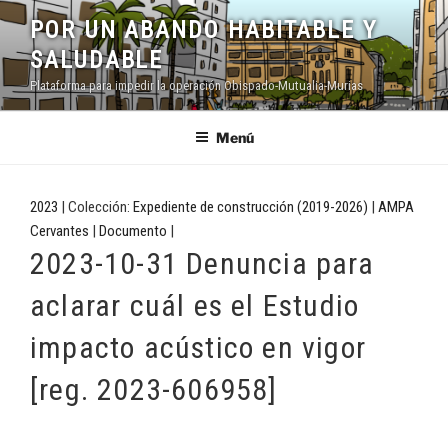
Saltar
POR UN ABANDO HABITABLE Y
al
SALUDABLE
contenido
Plataforma para impedir la operación Obispado-Mutualia-Murias
Menú
2023
| Colección:
Expediente de construcción (2019-2026)
|
AMPA
Cervantes
|
Documento
|
2023-10-31 Denuncia para
aclarar cuál es el Estudio
impacto acústico en vigor
[reg. 2023-606958]