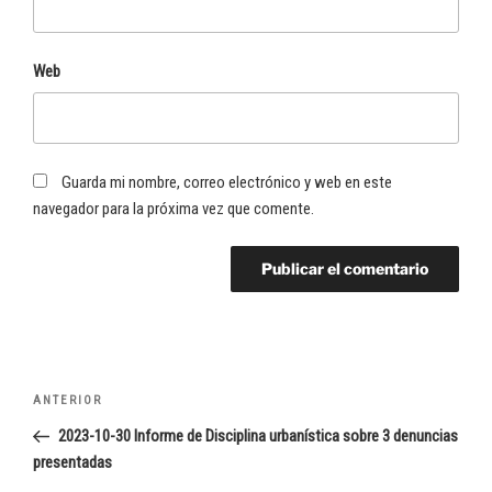
Web
Guarda mi nombre, correo electrónico y web en este
navegador para la próxima vez que comente.
Navegación
Entrada
ANTERIOR
de
anterior:
2023-10-30 Informe de Disciplina urbanística sobre 3 denuncias
entradas
presentadas