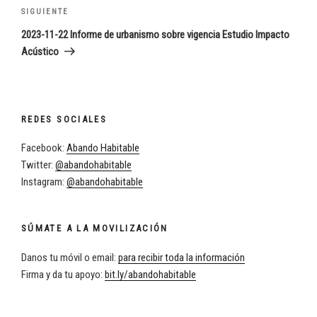
Siguiente
SIGUIENTE
entrada
2023-11-22 Informe de urbanismo sobre vigencia Estudio Impacto
Acústico
REDES SOCIALES
Facebook:
Abando Habitable
Twitter:
@abandohabitable
Instagram:
@abandohabitable
SÚMATE A LA MOVILIZACIÓN
Danos tu móvil o email:
para recibir toda la información
Firma y da tu apoyo:
bit.ly/abandohabitable