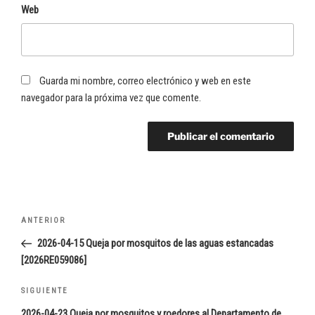
Web
Guarda mi nombre, correo electrónico y web en este
navegador para la próxima vez que comente.
Navegación
Entrada
ANTERIOR
de
anterior:
2026-04-15 Queja por mosquitos de las aguas estancadas
entradas
[2026RE059086]
Siguiente
SIGUIENTE
entrada
2026-04-23 Queja por mosquitos y roedores al Departamento de