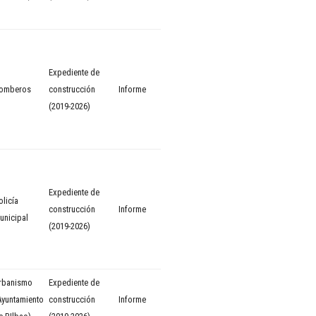
Expediente de
omberos
construcción
Informe
(2019-2026)
Expediente de
olicía
construcción
Informe
unicipal
(2019-2026)
rbanismo
Expediente de
Ayuntamiento
construcción
Informe