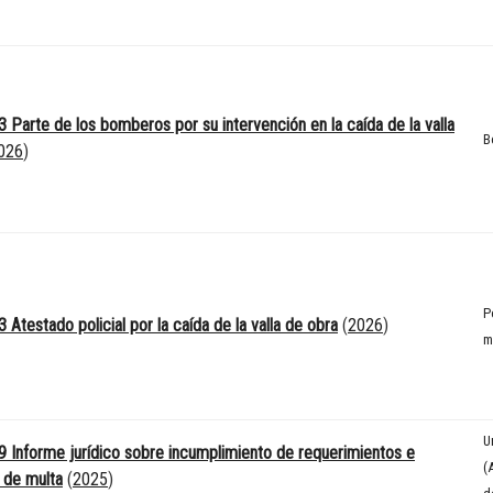
 Parte de los bomberos por su intervención en la caída de la valla
B
026
)
P
Atestado policial por la caída de la valla de obra
(
2026
)
m
U
 Informe jurídico sobre incumplimiento de requerimientos e
(
 de multa
(
2025
)