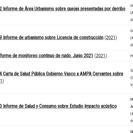
U
 Informe de Área Urbanismo sobre quejas presentadas por derribo
(
d
U
 Informe de urbanismo sobre Licencia de construcción
(
2021
)
(
d
forme de monitoreo continuo de ruido. Junio 2021
(
2021
)
P
S
4 Carta de Salud Pública Gobierno Vasco a AMPA Cervantes sobre
(
1
)
V
M
 Informe de Salud y Consumo sobre Estudio Impacto acústico
A
(
d
M