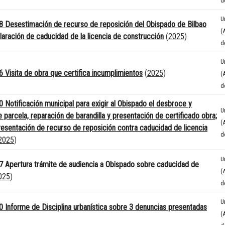
d
U
 Desestimación de recurso de reposición del Obispado de Bilbao
(
laración de caducidad de la licencia de construcción
(
2025
)
d
U
 Visita de obra que certifica incumplimientos
(
2025
)
(
d
 Notificación municipal para exigir al Obispado el desbroce y
U
 parcela, reparación de barandilla y presentación de certificado obra;
(
resentación de recurso de reposición contra caducidad de licencia
d
2025
)
U
 Apertura trámite de audiencia a Obispado sobre caducidad de
(
025
)
d
U
 Informe de Disciplina urbanística sobre 3 denuncias presentadas
(