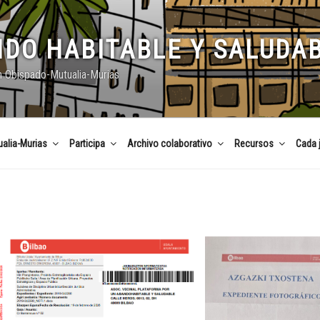
DO HABITABLE Y SALUDA
n Obispado-Mutualia-Murias
alia-Murias
Participa
Archivo colaborativo
Recursos
Cada 