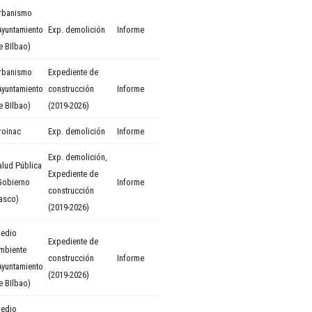
rbanismo
Ayuntamiento
Exp. demolición
Informe
e BIlbao)
rbanismo
Expediente de
Ayuntamiento
construcción
Informe
e BIlbao)
(2019-2026)
roinac
Exp. demolición
Informe
Exp. demolición
,
alud Pública
Expediente de
Gobierno
Informe
construcción
asco)
(2019-2026)
edio
Expediente de
mbiente
construcción
Informe
Ayuntamiento
(2019-2026)
e BIlbao)
edio