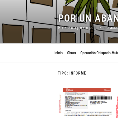
Saltar
al
contenido
POR UN ABAN
Plataforma para impedir la operació
Inicio
Obras
Operación Obispado-Mutu
TIPO:
INFORME