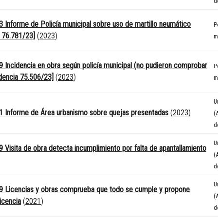
d
 Informe de Policía municipal sobre uso de martillo neumático
P
a 76.781/23]
(
2023
)
m
 Incidencia en obra según policía municipal (no pudieron comprobar
P
idencia 75.506/23]
(
2023
)
m
U
 Informe de Área urbanismo sobre quejas presentadas
(
2023
)
(
d
U
 Visita de obra detecta incumplimiento por falta de apantallamiento
(
d
U
9 Licencias y obras comprueba que todo se cumple y propone
(
icencia
(
2021
)
d