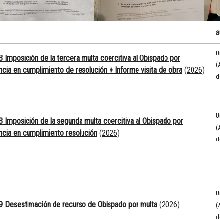
a
U
 Imposición de la tercera multa coercitiva al Obispado por
(
cia en cumplimiento de resolución + Informe visita de obra
(
2026
)
d
U
 Imposición de la segunda multa coercitiva al Obispado por
(
cia en cumplimiento resolución
(
2026
)
d
U
9 Desestimación de recurso de Obispado por multa
(
2026
)
(
d