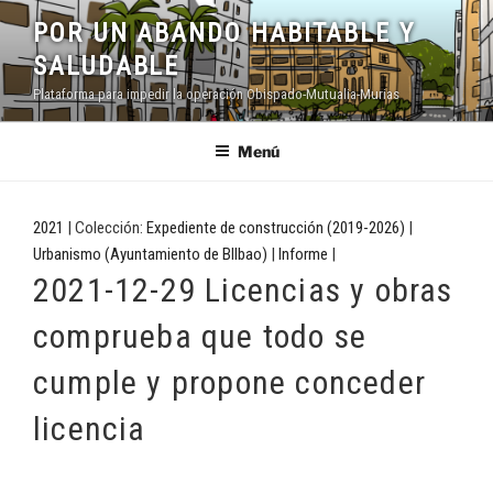
Saltar
POR UN ABANDO HABITABLE Y
al
SALUDABLE
contenido
Plataforma para impedir la operación Obispado-Mutualia-Murias
Menú
2021
| Colección:
Expediente de construcción (2019-2026)
|
Urbanismo (Ayuntamiento de BIlbao)
|
Informe
|
2021-12-29 Licencias y obras
comprueba que todo se
cumple y propone conceder
licencia