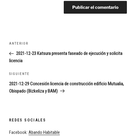
Navegación
Entrada
ANTERIOR
de
anterior:
2021-12-23 Katsura presenta faseado de ejecución y solicita
entradas
licencia
Siguiente
SIGUIENTE
entrada
2021-12-29 Concesión licencia de construcción edificio Mutualia,
Obispado (Bizkeliza y BAM)
REDES SOCIALES
Facebook:
Abando Habitable