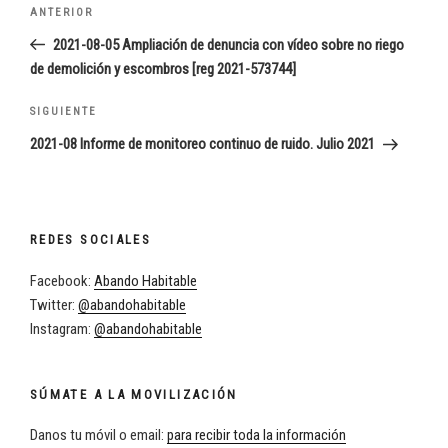
Navegación
Entrada
ANTERIOR
de
anterior:
2021-08-05 Ampliación de denuncia con vídeo sobre no riego
entradas
de demolición y escombros [reg 2021-573744]
Siguiente
SIGUIENTE
entrada
2021-08 Informe de monitoreo continuo de ruido. Julio 2021
REDES SOCIALES
Facebook:
Abando Habitable
Twitter:
@abandohabitable
Instagram:
@abandohabitable
SÚMATE A LA MOVILIZACIÓN
Danos tu móvil o email:
para recibir toda la información