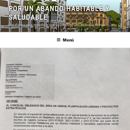
Saltar
POR UN ABANDO HABITABLE Y
al
SALUDABLE
contenido
Plataforma para impedir la operación Obispado-Mutualia-Murias
Menú