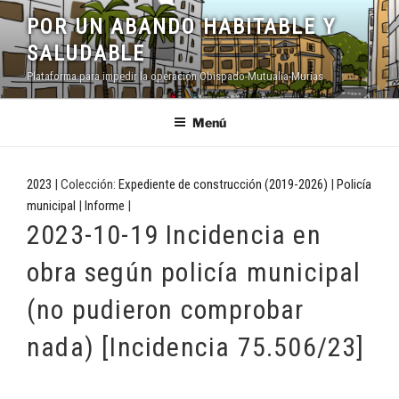
Saltar
POR UN ABANDO HABITABLE Y
al
SALUDABLE
contenido
Plataforma para impedir la operación Obispado-Mutualia-Murias
Menú
2023
| Colección:
Expediente de construcción (2019-2026)
|
Policía
municipal
|
Informe
|
2023-10-19 Incidencia en
obra según policía municipal
(no pudieron comprobar
nada) [Incidencia 75.506/23]