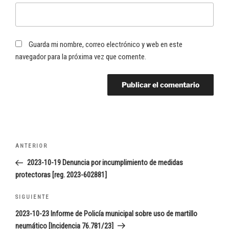
Guarda mi nombre, correo electrónico y web en este
navegador para la próxima vez que comente.
Navegación
Entrada
ANTERIOR
de
anterior:
2023-10-19 Denuncia por incumplimiento de medidas
entradas
protectoras [reg. 2023-602881]
Siguiente
SIGUIENTE
entrada
2023-10-23 Informe de Policía municipal sobre uso de martillo
neumático [Incidencia 76.781/23]