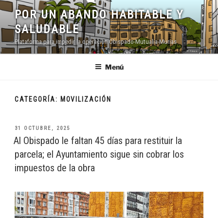
Saltar
POR UN ABANDO HABITABLE Y
al
SALUDABLE
contenido
Plataforma para impedir la operación Obispado-Mutualia-Murias
Menú
CATEGORÍA:
MOVILIZACIÓN
PUBLICADO
31 OCTUBRE, 2025
EL
Al Obispado le faltan 45 días para restituir la
parcela; el Ayuntamiento sigue sin cobrar los
impuestos de la obra