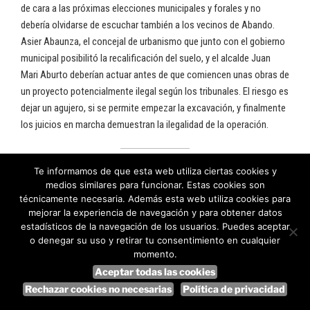
de cara a las próximas elecciones municipales y forales y no
debería olvidarse de escuchar también a los vecinos de Abando.
Asier Abaunza, el concejal de urbanismo que junto con el gobierno
municipal posibilitó la recalificación del suelo, y el alcalde Juan
Mari Aburto deberían actuar antes de que comiencen unas obras de
un proyecto potencialmente ilegal según los tribunales. El riesgo es
dejar un agujero, si se permite empezar la excavación, y finalmente
los juicios en marcha demuestran la ilegalidad de la operación.
Te informamos de que esta web utiliza ciertas cookies y
La documentación citada está disponible en la web de Abando
medios similares para funcionar. Estas cookies son
Habitable:
https://abandohabitable.org/coleccion/expediente-
técnicamente necesaria. Además esta web utiliza cookies para
construccion/
mejorar la experiencia de navegación y para obtener datos
estadísticos de la navegación de los usuarios. Puedes aceptar
o denegar su uso y retirar tu consentimiento en cualquier
momento.
PUBLICADO
20 MAYO, 2022
EL
Aceptar todas las cookies
Campaña de cuota de socios 2022
Rechazar cookies no necesarias
Política de privacidad