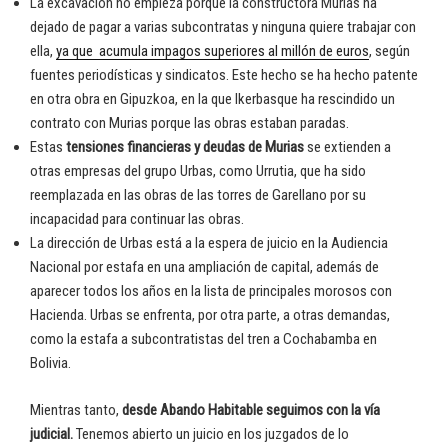
La excavación no empieza porque la constructora Murias ha
dejado de pagar a varias subcontratas y ninguna quiere trabajar con
ella,
ya que acumula impagos superiores al millón de euros
, según
fuentes periodísticas y sindicatos. Este hecho se ha hecho patente
en otra obra en Gipuzkoa, en la que Ikerbasque ha rescindido un
contrato con Murias porque las obras estaban paradas.
Estas
tensiones financieras y deudas de Murias
se extienden a
otras empresas del grupo Urbas, como Urrutia, que ha sido
reemplazada en las obras de las torres de Garellano por su
incapacidad para continuar las obras.
La dirección de Urbas está a la espera de juicio en la Audiencia
Nacional por estafa en una ampliación de capital, además de
aparecer todos los años en la lista de principales morosos con
Hacienda. Urbas se enfrenta, por otra parte, a otras demandas,
como la estafa a subcontratistas del tren a Cochabamba en
Bolivia.
Mientras tanto,
desde Abando Habitable seguimos con la vía
judicial.
Tenemos abierto un juicio en los juzgados de lo