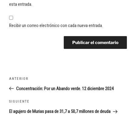
esta entrada.
Recibir un correo electrónico con cada nueva entrada.
Navegación
Entrada
ANTERIOR
de
anterior:
Concentración: Por un Abando verde. 12 diciembre 2024
entradas
Siguiente
SIGUIENTE
entrada
El agujero de Murias pasa de 31,7 a 50,7 millones de deuda