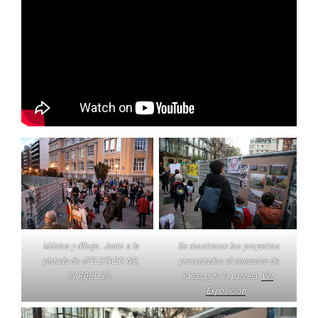
Música y dibujo. Junto a la
Se mostraron los proyectos
pintada de «PELOTAZO NO,
presentados al concurso de
PARQUE SÍ».
ideas para la parcela.
Ver
Exposición
..