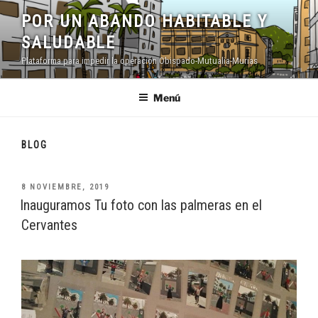
Saltar
POR UN ABANDO HABITABLE Y
al
SALUDABLE
contenido
Plataforma para impedir la operación Obispado-Mutualia-Murias
Menú
BLOG
PUBLICADO
8 NOVIEMBRE, 2019
EL
Inauguramos Tu foto con las palmeras en el
Cervantes