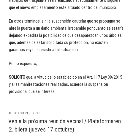
trabajos de trasplante sean realizados adecuadamente o siquiera
que el nuevo emplazamiento esté situado dentro del municipio.
En otros términos, sin la suspensión cautelar que se propugna se
abre la puerta a un daño ambiental irreparable por cuanto se estaría
dejando expedita la posibilidad de que desaparezcan unos árboles
que, además de estar solicitada su protección, no existen
garantías vayan a resistir a tal actuación.
Por lo expuesto,
SOLICITO
que, a virtud de lo establecido en el Art. 117 Ley 39/2015
y a las manifestaciones realizadas, acuerde la suspensión
provisional que se interesa.
PUBLICADO
8 OCTUBRE, 2019
EL
Ven a la próxima reunión vecinal / Plataformaren
2. bilera (jueves 17 octubre)