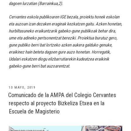
dagoen lurzatian (Barrainkua,2).
Cervantes eskola publikoaren IGE bezala, proiektu honek eskolan
eta auzoan izan dezaken eraginak kezkatzen gaitu. Azken honetan,
hurbiltasuneko eraikuntzarik gabeko-gune publikoak behar dira,
ume eta adineko pertsonentzat bereziki. Proiektua burutuz gero,
gune publiko berri bat lortzeko azken aukera galduko genuke,
eraikinez hain beteta dagoen gure auzo honetan. Horregatik,
Udalari eskatzen diogu elizbarrutiarekin kudeatzea eraikinik
gabeko-gune berri bat auzoarentzat.
PUBLICADO
13 MAYO, 2019
EL
Comunicado de la AMPA del Colegio Cervantes
respecto al proyecto Bizkeliza Etxea en la
Escuela de Magisterio