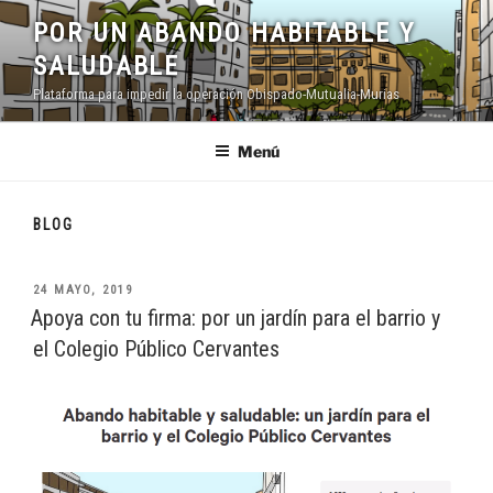
Saltar
POR UN ABANDO HABITABLE Y
al
SALUDABLE
contenido
Plataforma para impedir la operación Obispado-Mutualia-Murias
Menú
BLOG
PUBLICADO
24 MAYO, 2019
EL
Apoya con tu firma: por un jardín para el barrio y
el Colegio Público Cervantes