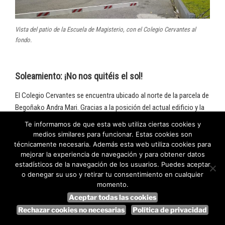
Vista del patio de la Escuela de Magisterio, con el Colegio Cervantes al
fondo.
Soleamiento: ¡No nos quitéis el sol!
El Colegio Cervantes se encuentra ubicado al norte de la parcela de
Begoñako Andra Mari. Gracias a la posición del actual edificio y la
existencia del patio situado junto a la calle Heros, la fachada
Te informamos de que esta web utiliza ciertas cookies y
principal del Colegio disfruta de buen soleamiento, lo que se
medios similares para funcionar. Estas cookies son
traduce en luz natural en las aulas, de gran importancia para la
técnicamente necesaria. Además esta web utiliza cookies para
mejorar la experiencia de navegación y para obtener datos
salud del alumnado. El futuro edificio Bizkeliza Etxea, tal cual está
estadísticos de la navegación de los usuarios. Puedes aceptar
planteado, cuenta con 6 plantas en la calle Lersundi, por lo que
o denegar su uso y retirar tu consentimiento en cualquier
nuestra fachada se verá privada de sol y luz.
momento.
Aceptar todas las cookies
Rechazar cookies no necesarias
Política de privacidad