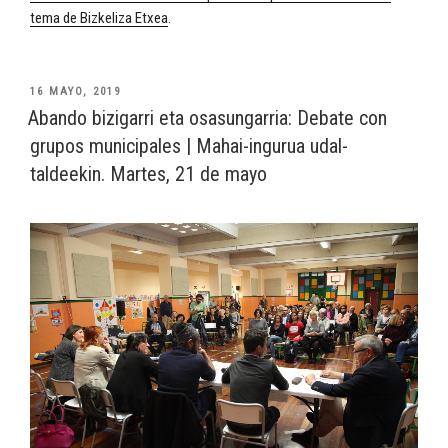
tema de Bizkeliza Etxea
.
PUBLICADO
16 MAYO, 2019
EL
Abando bizigarri eta osasungarria: Debate con
grupos municipales | Mahai-ingurua udal-
taldeekin. Martes, 21 de mayo