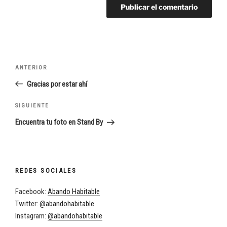
Navegación
Entrada
ANTERIOR
de
anterior:
Gracias por estar ahí
entradas
Siguiente
SIGUIENTE
entrada
Encuentra tu foto en Stand By
REDES SOCIALES
Facebook:
Abando Habitable
Twitter:
@abandohabitable
Instagram:
@abandohabitable