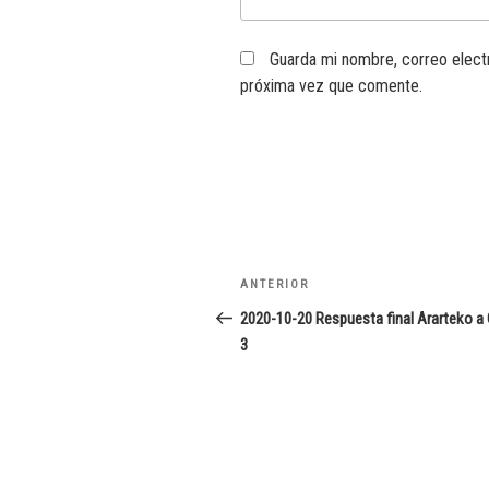
Guarda mi nombre, correo elect
próxima vez que comente.
Navegación
Entrada
ANTERIOR
de
anterior:
2020-10-20 Respuesta final Ararteko a
3
entradas