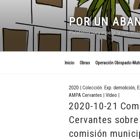
Saltar
al
contenido
POR UN ABAN
Plataforma para impedir la operació
Inicio
Obras
Operación Obispado-Mutu
2020
| Colección:
Exp. demolición
,
E
AMPA Cervantes
|
Vídeo
|
2020-10-21 Com
Cervantes sobre
comisión munici