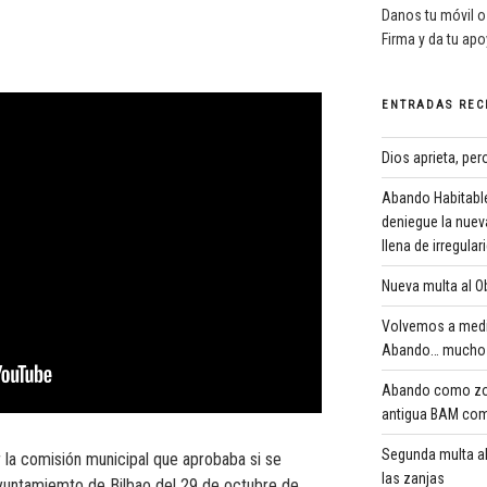
Danos tu móvil o
Firma y da tu ap
ENTRADAS REC
Dios aprieta, pe
Abando Habitable
deniegue la nuev
llena de irregula
Nueva multa al Ob
Volvemos a medi
Abando… mucho 
Abando como zona
antigua BAM com
Segunda multa al
 la comisión municipal que aprobaba si se
las zanjas
 Ayuntamiemto de Bilbao del 29 de octubre de