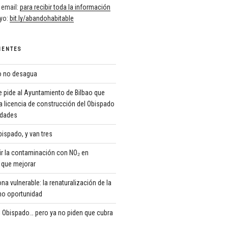
 email:
para recibir toda la información
oyo:
bit.ly/abandohabitable
IENTES
ro no desagua
 pide al Ayuntamiento de Bilbao que
a licencia de construcción del Obispado
ridades
ispado, y van tres
r la contaminación con NO₂ en
que mejorar
 vulnerable: la renaturalización de la
o oportunidad
 Obispado… pero ya no piden que cubra