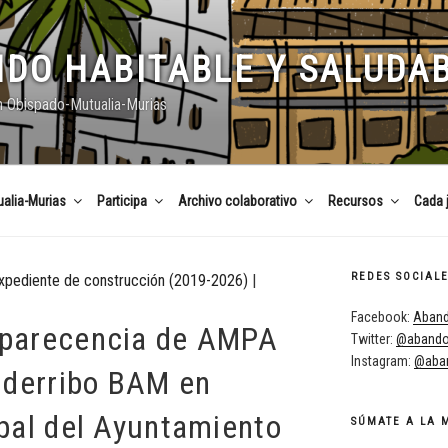
DO HABITABLE Y SALUDA
n Obispado-Mutualia-Murias
alia-Murias
Participa
Archivo colaborativo
Recursos
Cada 
REDES SOCIAL
xpediente de construcción (2019-2026)
|
Facebook:
Aband
parecencia de AMPA
Twitter:
@abando
Instagram:
@aban
 derribo BAM en
pal del Ayuntamiento
SÚMATE A LA 