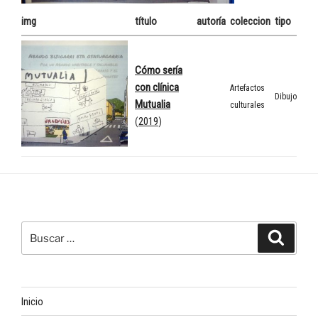
img
título
autoría
coleccion
tipo
Cómo sería
con clínica
Artefactos
Dibujo
Mutualia
culturales
(
2019
)
Buscar
Buscar
por:
Inicio