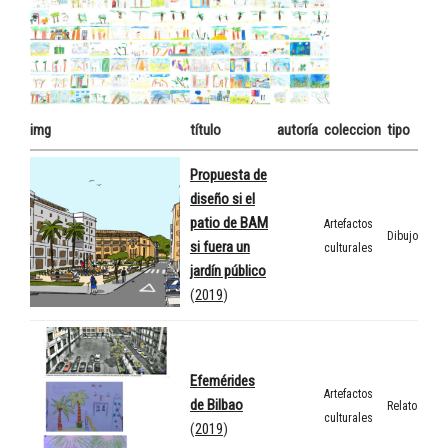
img
título
autoría
coleccion
tipo
Propuesta de
diseño si el
patio de BAM
Artefactos
Dibujo
si fuera un
culturales
jardín público
(
2019
)
Efemérides
Artefactos
de Bilbao
Relato
culturales
(
2019
)