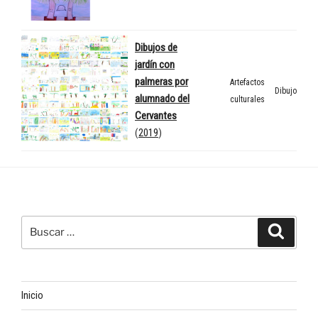
Dibujos de
jardín con
palmeras por
Artefactos
Dibujo
alumnado del
culturales
Cervantes
(
2019
)
Buscar
Buscar
por:
Inicio