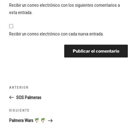
Recibir un correo electrónico con los siguientes comentarios a
esta entrada.
Recibir un correo electrónico con cada nueva entrada.
Navegación
Entrada
ANTERIOR
de
anterior:
SOS Palmeras
entradas
Siguiente
SIGUIENTE
entrada
Palmera Wars