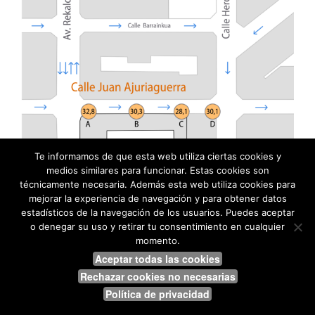
Te informamos de que esta web utiliza ciertas cookies y
medios similares para funcionar. Estas cookies son
técnicamente necesaria. Además esta web utiliza cookies para
mejorar la experiencia de navegación y para obtener datos
Medición de NO2 comparativa Juan Ajuriaguerra y Lersundi en
estadísticos de la navegación de los usuarios. Puedes aceptar
Abando, Bilbao.
o denegar su uso y retirar tu consentimiento en cualquier
momento.
Mediciones de NO₂ en el barrio de Abando, Bilbao
Aceptar todas las cookies
Rechazar cookies no necesarias
En el barrio de Abando hemos realizado un experimento para
Política de privacidad
investigar cómo influye la peatonalización del entorno escolar del