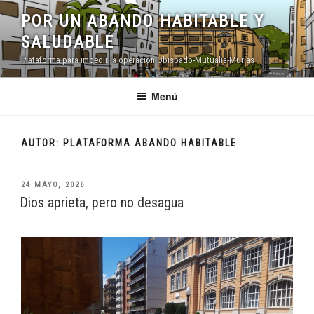
Saltar
POR UN ABANDO HABITABLE Y
al
SALUDABLE
contenido
Plataforma para impedir la operación Obispado-Mutualia-Murias
Menú
AUTOR:
PLATAFORMA ABANDO HABITABLE
PUBLICADO
24 MAYO, 2026
EL
Dios aprieta, pero no desagua