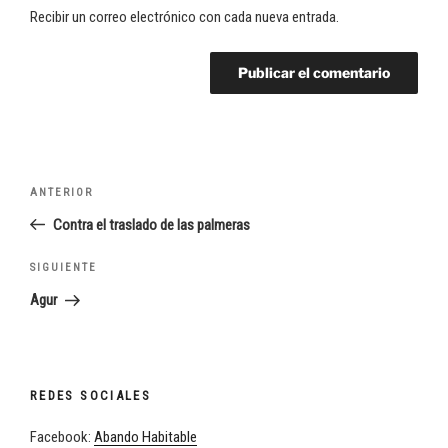
Recibir un correo electrónico con cada nueva entrada.
Navegación
Entrada
ANTERIOR
de
anterior:
Contra el traslado de las palmeras
entradas
Siguiente
SIGUIENTE
entrada
Agur
REDES SOCIALES
Facebook:
Abando Habitable