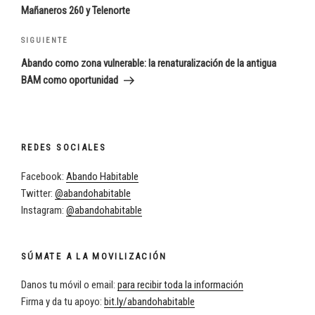
entradas
Mañaneros 260 y Telenorte
Siguiente
SIGUIENTE
entrada
Abando como zona vulnerable: la renaturalización de la antigua
BAM como oportunidad
REDES SOCIALES
Facebook:
Abando Habitable
Twitter:
@abandohabitable
Instagram:
@abandohabitable
SÚMATE A LA MOVILIZACIÓN
Danos tu móvil o email:
para recibir toda la información
Firma y da tu apoyo:
bit.ly/abandohabitable