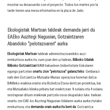
mostrar su desacuerdo con el proyecto. Todos los martes por la
tarde tienen una mesa informativa en la plaza de Jado.
Ekologistak Martxan taldeak demanda jarri du
EAEko Auzitegi Nagusian, Gotzaintzaren
Abandoko “pelotazoaren” aurka
Ekologistak Martxan
taldeak administrazioarekiko auzi-
errekurtsoa aurkeztu zuen joan den uztailean,
Bilboko Udalak
Bilboko Gotzaintzari
BAM Irakasleen Unibertsitate Eskolaren
egungo partzelan
onartu zion “pelotazoa” galarazteko
. Geldiarazi
nahi den Gotzaintza-Mutualia-Murias operazioa honetan datza:
BAMeko eraikina eraitsi eta Bizkeliza Etxea deritzan proiektua, bai
eta Mutualiako klinika pribatu bat eraikitzean. 8 solairu eta 4 solairu
sestrapean dituen eraikinak partzela osoa okupatuko luke. Irailean
onartu zen EAE-ko Auzitegi Nagusian Udalaren aurka aurkeztutako
errekurtsoa, eta
demanda orain aurkeztu berri da
. Gotzaintza