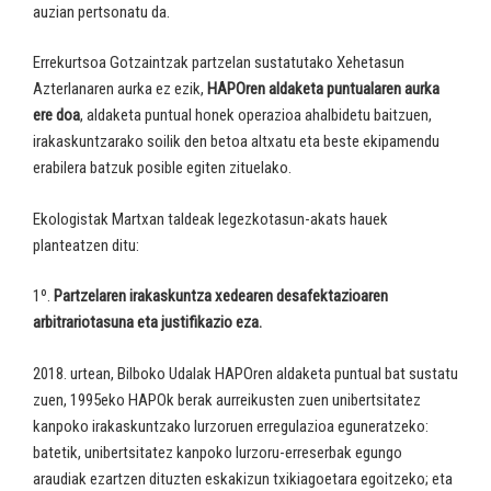
auzian pertsonatu da.
Errekurtsoa Gotzaintzak partzelan sustatutako Xehetasun
Azterlanaren aurka ez ezik,
HAPOren aldaketa puntualaren aurka
ere doa
, aldaketa puntual honek operazioa ahalbidetu baitzuen,
irakaskuntzarako soilik den betoa altxatu eta beste ekipamendu
erabilera batzuk posible egiten zituelako.
Ekologistak Martxan taldeak legezkotasun-akats hauek
planteatzen ditu:
1º.
Partzelaren irakaskuntza xedearen desafektazioaren
arbitrariotasuna eta justifikazio eza.
2018. urtean, Bilboko Udalak HAPOren aldaketa puntual bat sustatu
zuen, 1995eko HAPOk berak aurreikusten zuen unibertsitatez
kanpoko irakaskuntzako lurzoruen erregulazioa eguneratzeko:
batetik, unibertsitatez kanpoko lurzoru-erreserbak egungo
araudiak ezartzen dituzten eskakizun txikiagoetara egoitzeko; eta