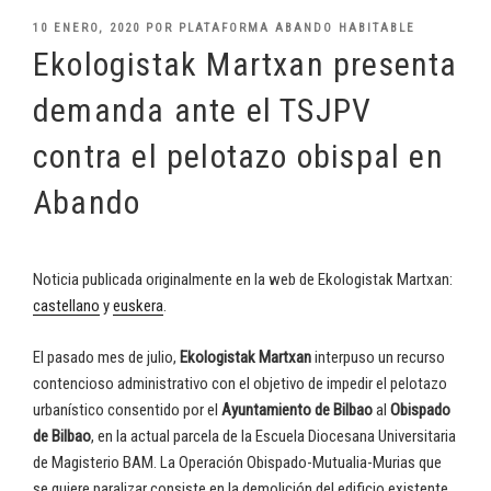
PUBLICADO
10 ENERO, 2020
POR
PLATAFORMA ABANDO HABITABLE
EL
Ekologistak Martxan presenta
demanda ante el TSJPV
contra el pelotazo obispal en
Abando
Noticia publicada originalmente en la web de Ekologistak Martxan:
castellano
y
euskera
.
El pasado mes de julio,
Ekologistak Martxan
interpuso un recurso
contencioso administrativo con el objetivo de impedir el pelotazo
urbanístico consentido por el
Ayuntamiento de Bilbao
al
Obispado
de Bilbao
, en la actual parcela de la Escuela Diocesana Universitaria
de Magisterio BAM. La Operación Obispado-Mutualia-Murias que
se quiere paralizar consiste en la demolición del edificio existente