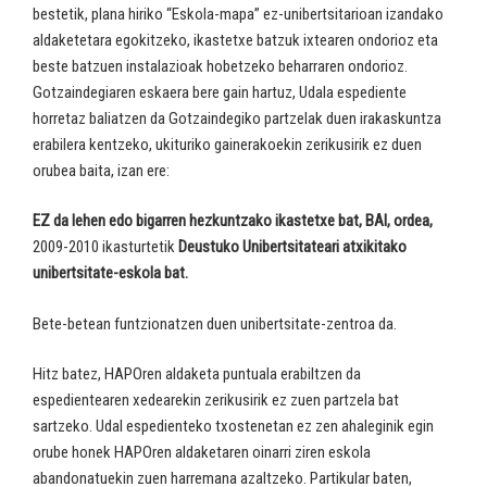
bestetik, plana hiriko “Eskola-mapa” ez-unibertsitarioan izandako
aldaketetara egokitzeko, ikastetxe batzuk ixtearen ondorioz eta
beste batzuen instalazioak hobetzeko beharraren ondorioz.
Gotzaindegiaren eskaera bere gain hartuz, Udala espediente
horretaz baliatzen da Gotzaindegiko partzelak duen irakaskuntza
erabilera kentzeko, ukituriko gainerakoekin zerikusirik ez duen
orubea baita, izan ere:
EZ da lehen edo bigarren hezkuntzako ikastetxe bat, BAI, ordea,
2009-2010 ikasturtetik
Deustuko Unibertsitateari atxikitako
unibertsitate-eskola bat
.
Bete-betean funtzionatzen duen unibertsitate-zentroa da.
Hitz batez, HAPOren aldaketa puntuala erabiltzen da
espedientearen xedearekin zerikusirik ez zuen partzela bat
sartzeko. Udal espedienteko txostenetan ez zen ahaleginik egin
orube honek HAPOren aldaketaren oinarri ziren eskola
abandonatuekin zuen harremana azaltzeko. Partikular baten,