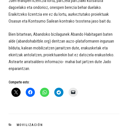
zuen eraispen lizentzia lortu, partzela partzialki kutsatuta
dagoelako eta ondorioz, onespen berezia behar duelako.
Eraikitzeko lizentzia ere ez du lortu, aurkeztutako proiektuak
Osasun eta Kontsumo Sailean kontrako txostena jaso bait du.
Bien bitartean, Abandoko bizilagunek Abando Habitagarri baten
alde (abandohabitble.org) deritzan auzo-plataformaren inguruan
bilduta, kalean mobilizatzen jarraitzen dute, erakusketak eta
ekintzak antolatzen, proiektuarekin bat ez datozela erakusteko.
Astearte arratsaldero informazio- mahai bat jartzen dute Jado
enparantzan.
Comparte esto:
CATEGORÍAS
MOVILIZACIÓN