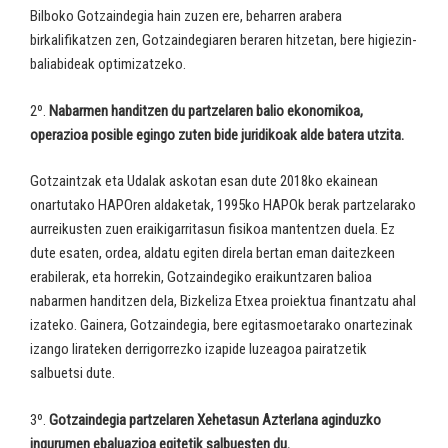
Bilboko Gotzaindegia hain zuzen ere, beharren arabera
birkalifikatzen zen, Gotzaindegiaren beraren hitzetan, bere higiezin-
baliabideak optimizatzeko.
2º.
Nabarmen handitzen du partzelaren balio ekonomikoa,
operazioa posible egingo zuten bide juridikoak alde batera utzita.
Gotzaintzak eta Udalak askotan esan dute 2018ko ekainean
onartutako HAPOren aldaketak, 1995ko HAPOk berak partzelarako
aurreikusten zuen eraikigarritasun fisikoa mantentzen duela. Ez
dute esaten, ordea, aldatu egiten direla bertan eman daitezkeen
erabilerak, eta horrekin, Gotzaindegiko eraikuntzaren balioa
nabarmen handitzen dela, Bizkeliza Etxea proiektua finantzatu ahal
izateko. Gainera, Gotzaindegia, bere egitasmoetarako onartezinak
izango lirateken derrigorrezko izapide luzeagoa pairatzetik
salbuetsi dute.
3º.
Gotzaindegia partzelaren Xehetasun Azterlana aginduzko
ingurumen ebaluazioa egitetik salbuesten du.