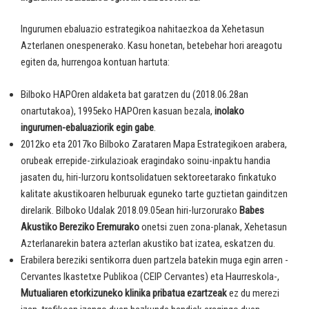
Ingurumen ebaluazio estrategikoa nahitaezkoa da Xehetasun
Azterlanen onespenerako. Kasu honetan, betebehar hori areagotu
egiten da, hurrengoa kontuan hartuta:
Bilboko HAPOren aldaketa bat garatzen du (2018.06.28an
onartutakoa), 1995eko HAPOren kasuan bezala,
inolako
ingurumen-ebaluaziorik egin gabe
.
2012ko eta 2017ko Bilboko Zarataren Mapa Estrategikoen arabera,
orubeak errepide-zirkulazioak eragindako soinu-inpaktu handia
jasaten du, hiri-lurzoru kontsolidatuen sektoreetarako finkatuko
kalitate akustikoaren helburuak eguneko tarte guztietan gainditzen
direlarik. Bilboko Udalak 2018.09.05ean hiri-lurzorurako
Babes
Akustiko Bereziko Eremurako
onetsi zuen zona-planak, Xehetasun
Azterlanarekin batera azterlan akustiko bat izatea, eskatzen du.
Erabilera bereziki sentikorra duen partzela batekin muga egin arren -
Cervantes Ikastetxe Publikoa (CEIP Cervantes) eta Haurreskola-,
Mutualiaren etorkizuneko klinika pribatua ezartzeak
ez du merezi