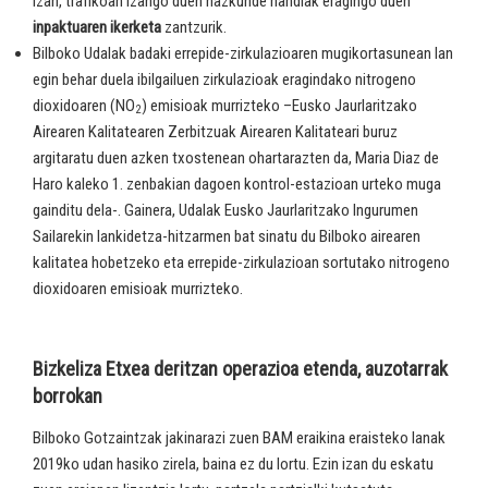
izan, trafikoan izango duen hazkunde handiak eragingo duen
inpaktuaren ikerketa
zantzurik.
Bilboko Udalak badaki errepide-zirkulazioaren mugikortasunean lan
egin behar duela ibilgailuen zirkulazioak eragindako nitrogeno
dioxidoaren (NO
) emisioak murrizteko –Eusko Jaurlaritzako
2
Airearen Kalitatearen Zerbitzuak Airearen Kalitateari buruz
argitaratu duen azken txostenean ohartarazten da, Maria Diaz de
Haro kaleko 1. zenbakian dagoen kontrol-estazioan urteko muga
gainditu dela-. Gainera, Udalak Eusko Jaurlaritzako Ingurumen
Sailarekin lankidetza-hitzarmen bat sinatu du Bilboko airearen
kalitatea hobetzeko eta errepide-zirkulazioan sortutako nitrogeno
dioxidoaren emisioak murrizteko.
Bizkeliza Etxea deritzan operazioa etenda, auzotarrak
borrokan
Bilboko Gotzaintzak jakinarazi zuen BAM eraikina eraisteko lanak
2019ko udan hasiko zirela, baina ez du lortu. Ezin izan du eskatu