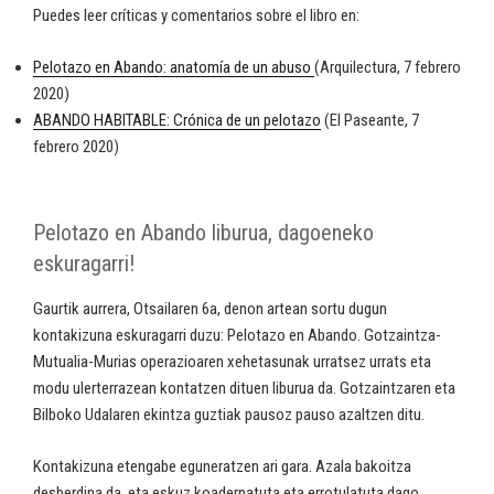
Puedes leer críticas y comentarios sobre el libro en:
Pelotazo en Abando: anatomía de un abuso
(Arquilectura, 7 febrero
2020)
ABANDO HABITABLE: Crónica de un pelotazo
(El Paseante, 7
febrero 2020)
Pelotazo en Abando liburua, dagoeneko
eskuragarri!
Gaurtik aurrera, Otsailaren 6a, denon artean sortu dugun
kontakizuna eskuragarri duzu: Pelotazo en Abando. Gotzaintza-
Mutualia-Murias operazioaren xehetasunak urratsez urrats eta
modu ulerterrazean kontatzen dituen liburua da. Gotzaintzaren eta
Bilboko Udalaren ekintza guztiak pausoz pauso azaltzen ditu.
Kontakizuna etengabe eguneratzen ari gara. Azala bakoitza
desberdina da, eta eskuz koadernatuta eta errotulatuta dago,