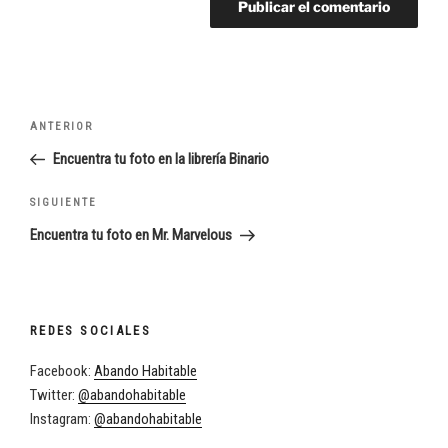
Navegación
Entrada
ANTERIOR
de
anterior:
Encuentra tu foto en la librería Binario
entradas
Siguiente
SIGUIENTE
entrada
Encuentra tu foto en Mr. Marvelous
REDES SOCIALES
Facebook:
Abando Habitable
Twitter:
@abandohabitable
Instagram:
@abandohabitable