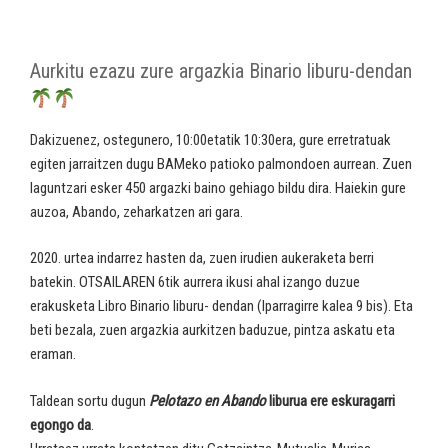
Aurkitu ezazu zure argazkia Binario liburu-dendan
Dakizuenez, ostegunero, 10:00etatik 10:30era, gure erretratuak
egiten jarraitzen dugu BAMeko patioko palmondoen aurrean. Zuen
laguntzari esker 450 argazki baino gehiago bildu dira. Haiekin gure
auzoa, Abando, zeharkatzen ari gara.
2020. urtea indarrez hasten da, zuen irudien aukeraketa berri
batekin. OTSAILAREN 6tik aurrera ikusi ahal izango duzue
erakusketa Libro Binario liburu- dendan (Iparragirre kalea 9 bis). Eta
beti bezala, zuen argazkia aurkitzen baduzue, pintza askatu eta
eraman.
Taldean sortu dugun
Pelotazo en Abando
liburua ere eskuragarri
egongo da
.