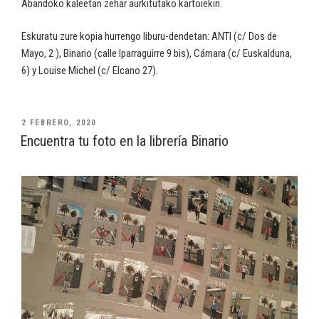
Abandoko kaleetan zehar aurkitutako kartoiekin.
Eskuratu zure kopia hurrengo liburu-dendetan: ANTI (c/ Dos de
Mayo, 2 ), Binario (calle Iparraguirre 9 bis), Cámara (c/ Euskalduna,
6) y Louise Michel (c/ Elcano 27).
PUBLICADO
2 FEBRERO, 2020
EL
Encuentra tu foto en la librería Binario