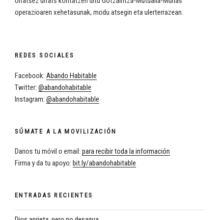
Urratsez urrats kontatzen ditu Gotzaintza-Mutualia-Murias
operazioaren xehetasunak, modu atsegin eta ulerterrazean.
REDES SOCIALES
Facebook:
Abando Habitable
Twitter:
@abandohabitable
Instagram:
@abandohabitable
SÚMATE A LA MOVILIZACIÓN
Danos tu móvil o email:
para recibir toda la información
Firma y da tu apoyo:
bit.ly/abandohabitable
ENTRADAS RECIENTES
Dios aprieta, pero no desagua