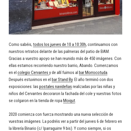
Como sabéis,
todos los jueves de 10 a 10:30h
, continuamos con
nuestros retratos delante de las palmeras del patio de BAM.
Gracias a vuestro apoyo se han reunido más de 450 imágenes. Con
ellas estamos recorriendo nuestro barrio, Abando. Comenzamos
en el
colegio Cervantes
y de allí fuimos al
bar Morrocotuda
.
Después estuvimos en el
bar Stand By
. El año terminó con dos
exposiciones: las
postales navideñas
realizadas por las niñas y
niños del Cervantes decoraron la fachada del cole y vuestras fotos
se colgaron en la tienda de ropa
Moiqut
.
2020 comienza con fuerza mostrando una nueva selección de
vuestras imágenes. La podréis ver a partir del jueves 6 de febrero en
la librería Binario (c/ Iparraguirre 9 bis). Y como siempre, si os