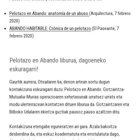
Pelotazo en Abando: anatomía de un abuso
(Arquilectura, 7 febrero
2020)
ABANDO HABITABLE: Crónica de un pelotazo
(El Paseante, 7
febrero 2020)
Pelotazo en Abando liburua, dagoeneko
eskuragarri!
Gaurtik aurrera, Otsailaren 6a, denon artean sortu dugun
kontakizuna eskuragarri duzu: Pelotazo en Abando. Gotzaintza-
Mutualia-Murias operazioaren xehetasunak urratsez urrats eta
modu ulerterrazean kontatzen dituen liburua da. Gotzaintzaren eta
Bilboko Udalaren ekintza guztiak pausoz pauso azaltzen ditu.
Kontakizuna etengabe eguneratzen ari gara. Azala bakoitza
desberdina da, eta eskuz koadernatuta eta errotulatuta dago,