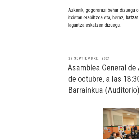
Azkenik, gogorarazi behar dizuegu o
itxietan erabiltzea eta, beraz,
batzar
laguntza eskatzen dizuegu.
PUBLICADO
29 SEPTIEMBRE, 2021
EL
Asamblea General de 
de octubre, a las 18:3
Barrainkua (Auditorio