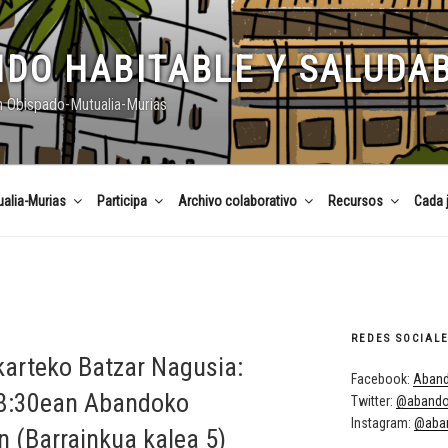
DO HABITABLE Y SALUDA
n Obispado-Mutualia-Murias
alia-Murias
Participa
Archivo colaborativo
Recursos
Cada 
REDES SOCIAL
arteko Batzar Nagusia:
Facebook:
Aband
 18:30ean Abandoko
Twitter:
@abando
Instagram:
@aban
n (Barrainkua kalea 5)