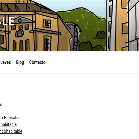
BLE
jueves
Blog
Contacto
ES
o Habitable
habitable
dohabitable