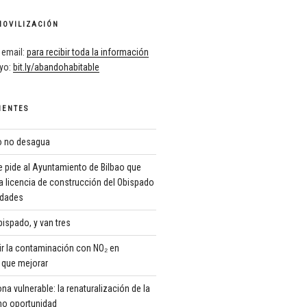
MOVILIZACIÓN
 email:
para recibir toda la información
oyo:
bit.ly/abandohabitable
IENTES
ro no desagua
 pide al Ayuntamiento de Bilbao que
a licencia de construcción del Obispado
ridades
ispado, y van tres
r la contaminación con NO₂ en
que mejorar
 vulnerable: la renaturalización de la
o oportunidad