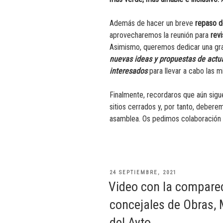
Además de hacer un breve
repaso d
aprovecharemos la reunión para
revi
Asimismo, queremos dedicar una gra
nuevas ideas y propuestas de actua
interesados
para llevar a cabo las m
Finalmente, recordaros que aún sig
sitios cerrados y, por tanto, debere
asamblea. Os pedimos colaboración 
PUBLICADO
24 SEPTIEMBRE, 2021
EL
Video con la compare
concejales de Obras, 
del Ayto.