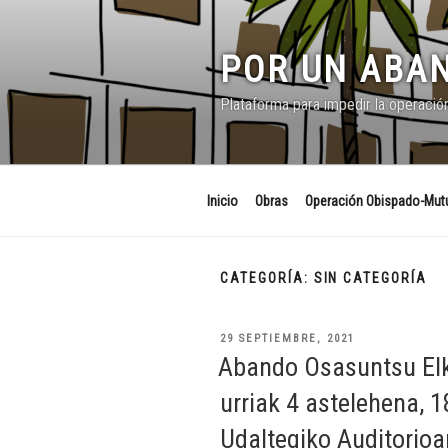
Saltar
al
contenido
POR UN ABAN
Plataforma para impedir la operació
Inicio
Obras
Operación Obispado-Mutu
CATEGORÍA:
SIN CATEGORÍA
PUBLICADO
29 SEPTIEMBRE, 2021
EL
Abando Osasuntsu Elk
urriak 4 astelehena,
Udaltegiko Auditorioa