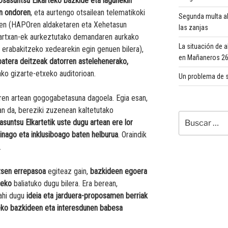
Osasuntsu Elkarteko bazkide eta lagunekin
an ondoren
, eta aurtengo otsailean telematikoki
Segunda multa al
ren (HAPOren aldaketaren eta Xehetasun
las zanjas
Martxan-ek aurkeztutako demandaren aurkako
La situación de 
 erabakitzeko xedearekin egin genuen bilera),
en Mañaneros 260
batera deitzeak datorren astelehenerako,
ako gizarte-etxeko auditorioan.
Un problema de s
ren artean gogogabetasuna dagoela. Egia esan,
an da, bereziki zuzenean kaltetutako
Buscar
suntsu Elkartetik uste dugu artean ere lor
por:
nago eta inklusiboago baten helburua
. Oraindik
.
tsen errepasoa
egiteaz gain,
bazkideen egoera
teko
baliatuko dugu bilera. Era berean,
nahi dugu
ideia eta jarduera-proposamen berriak
eko bazkideen eta interesdunen babesa