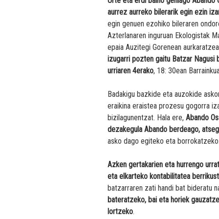
Urte eta erdi baino gehiago Abando 
aurrez aurreko bilerarik egin ezin iz
egin genuen ezohiko bileraren ondo
Azterlanaren inguruan Ekologistak 
epaia Auzitegi Gorenean aurkaratzea
izugarri pozten gaitu Batzar Nagusi 
urriaren 4erako
, 18: 30ean Barrainku
Badakigu bazkide eta auzokide asko
eraikina eraistea prozesu gogorra iz
bizilagunentzat. Hala ere,
Abando Osa
dezakegula Abando berdeago, atsegi
asko dago egiteko eta borrokatzeko
Azken gertakarien eta hurrengo urra
eta elkarteko kontabilitatea berrikus
batzarraren zati handi bat bideratu 
bateratzeko, bai eta horiek gauzatz
lortzeko
.