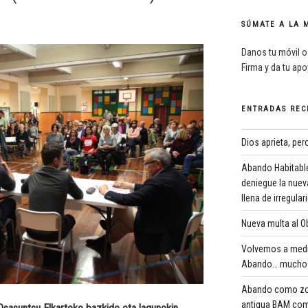
SÚMATE A LA 
Danos tu móvil o
Firma y da tu ap
ENTRADAS REC
Dios aprieta, pe
Abando Habitable
deniegue la nuev
llena de irregula
Nueva multa al Ob
Volvemos a medi
Abando… mucho 
Abando como zona
antigua BAM com