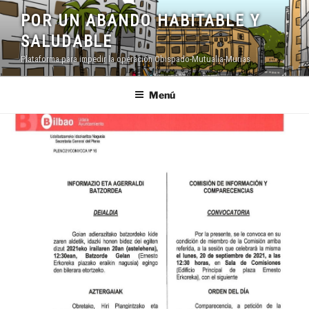
Saltar
POR UN ABANDO HABITABLE Y
al
SALUDABLE
contenido
Plataforma para impedir la operación Obispado-Mutualia-Murias
Menú