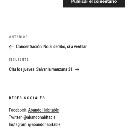
Navegación
Entrada
ANTERIOR
de
anterior:
Concentración: No al derribo, sí a ventilar
entradas
Siguiente
SIGUIENTE
entrada
Cita los jueves: Salvar la manzana 31
REDES SOCIALES
Facebook:
Abando Habitable
Twitter:
@abandohabitable
Instagram:
@abandohabitable