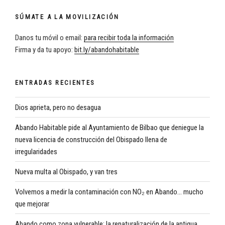
SÚMATE A LA MOVILIZACIÓN
Danos tu móvil o email:
para recibir toda la información
Firma y da tu apoyo:
bit.ly/abandohabitable
ENTRADAS RECIENTES
Dios aprieta, pero no desagua
Abando Habitable pide al Ayuntamiento de Bilbao que deniegue la
nueva licencia de construcción del Obispado llena de
irregularidades
Nueva multa al Obispado, y van tres
Volvemos a medir la contaminación con NO₂ en Abando… mucho
que mejorar
Abando como zona vulnerable: la renaturalización de la antigua