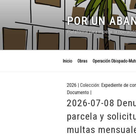
Saltar
al
contenido
POR UN ABAN
Plataforma para impedir la operació
Inicio
Obras
Operación Obispado-Mutu
2026
| Colección:
Expediente de co
Documento
|
2026-07-08 Denu
parcela y solici
multas mensual