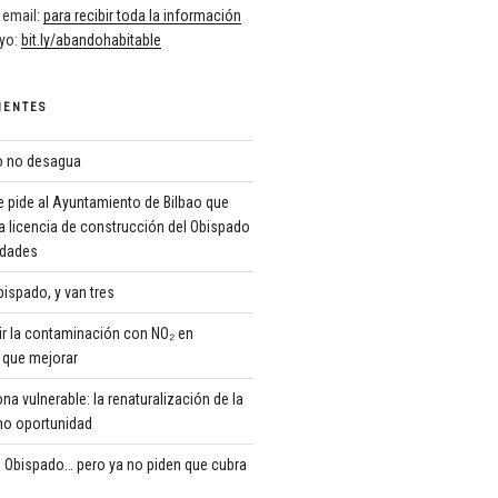
 email:
para recibir toda la información
oyo:
bit.ly/abandohabitable
IENTES
ro no desagua
 pide al Ayuntamiento de Bilbao que
a licencia de construcción del Obispado
ridades
ispado, y van tres
r la contaminación con NO₂ en
que mejorar
 vulnerable: la renaturalización de la
o oportunidad
 Obispado… pero ya no piden que cubra