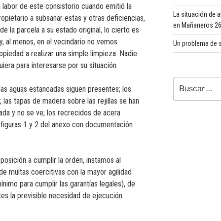
labor de este consistorio cuando emitió la
La situación de 
opietario a subsanar estas y otras deficiencias,
en Mañaneros 260
e la parcela a su estado original, lo cierto es
y, al menos, en el vecindario no vemos
Un problema de s
ropiedad a realizar una simple limpieza. Nadie
iera para interesarse por su situación.
Buscar
as aguas estancadas siguen presentes; los
por:
; las tapas de madera sobre las rejillas se han
tada y no se ve; los recrecidos de acera
r figuras 1 y 2 del anexo con documentación
osición a cumplir la orden, instamos al
de multas coercitivas con la mayor agilidad
ínimo para cumplir las garantías legales), de
tes la previsible necesidad de ejecución