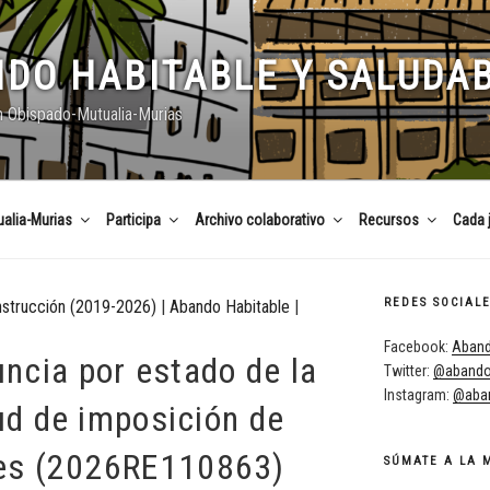
DO HABITABLE Y SALUDA
n Obispado-Mutualia-Murias
alia-Murias
Participa
Archivo colaborativo
Recursos
Cada 
REDES SOCIAL
nstrucción (2019-2026)
|
Abando Habitable
|
Facebook:
Aband
ncia por estado de la
Twitter:
@abando
Instagram:
@aban
tud de imposición de
es (2026RE110863)
SÚMATE A LA 