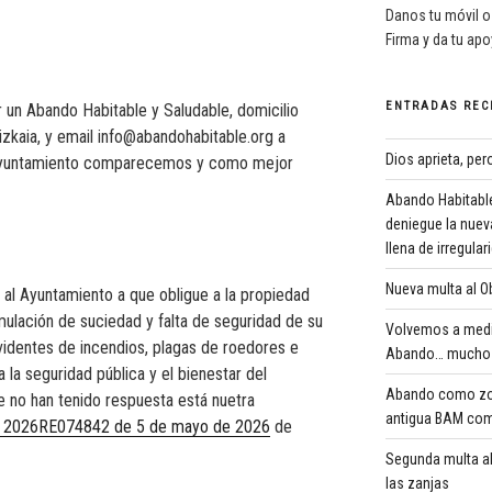
Danos tu móvil o
Firma y da tu ap
ENTRADAS REC
 un Abando Habitable y Saludable, domicilio
izkaia, y email info@abandohabitable.org a
Dios aprieta, pe
 Ayuntamiento comparecemos y como mejor
Abando Habitable
deniegue la nuev
llena de irregula
Nueva multa al Ob
 al Ayuntamiento a que obligue a la propiedad
mulación de suciedad y falta de seguridad de su
Volvemos a medi
videntes de incendios, plagas de roedores e
Abando… mucho 
 la seguridad pública y el bienestar del
Abando como zona
e no han tenido respuesta está nuetra
antigua BAM com
ro 2026RE074842 de 5 de mayo de 2026
de
Segunda multa al
las zanjas