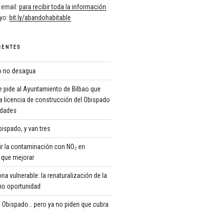
 email:
para recibir toda la información
oyo:
bit.ly/abandohabitable
IENTES
ro no desagua
 pide al Ayuntamiento de Bilbao que
a licencia de construcción del Obispado
ridades
ispado, y van tres
r la contaminación con NO₂ en
que mejorar
 vulnerable: la renaturalización de la
o oportunidad
 Obispado… pero ya no piden que cubra