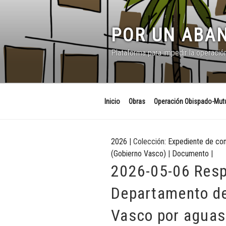
Saltar
al
contenido
POR UN ABAN
Plataforma para impedir la operació
Inicio
Obras
Operación Obispado-Mutu
2026
| Colección:
Expediente de co
(Gobierno Vasco)
|
Documento
|
2026-05-06 Resp
Departamento de
Vasco por aguas