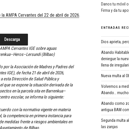
Danos tu móvil o
Firma y da tu ap
e la AMPA Cervantes del 22 de abril de 2026
.
ENTRADAS REC
Descarga
Dios aprieta, pe
l AMPA Cervantes IGE sobre aguas
Abando Habitable
rrenkua–Heros–Lersundi (Bilbao)
deniegue la nuev
llena de irregula
do por la Asociación de Madres y Padres del
s IGE), de fecha 21 de abril de 2026,
Nueva multa al Ob
 a esta Dirección de Salud Pública y
l que se expone la situación derivada de la
Volvemos a medi
sectos en la parcela sita en Barrenkua–
Abando… mucho 
entro escolar, se informa lo siguiente:
Abando como zona
acuerdo con la normativa vigente en materia
antigua BAM com
l, la competencia en primera instancia para
Segunda multa al
n de medidas frente a riesgos ambientales en
las zanjas
 Ayuntamiento de Bilbao.