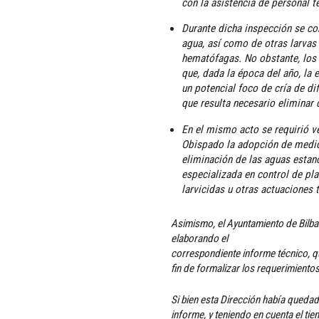
con la asistencia de personal t
Durante dicha inspección se co
agua, así como de otras larva
hematófagas. No obstante, los 
que, dada la época del año, la 
un potencial foco de cría de d
que resulta necesario eliminar
En el mismo acto se requirió v
Obispado la adopción de medid
eliminación de las aguas estan
especializada en control de pl
larvicidas u otras actuaciones
Asimismo, el Ayuntamiento de Bilb
elaborando el
correspondiente informe técnico, qu
fin de formalizar los requerimiento
Si bien esta Dirección había quedad
informe, y teniendo en cuenta el t