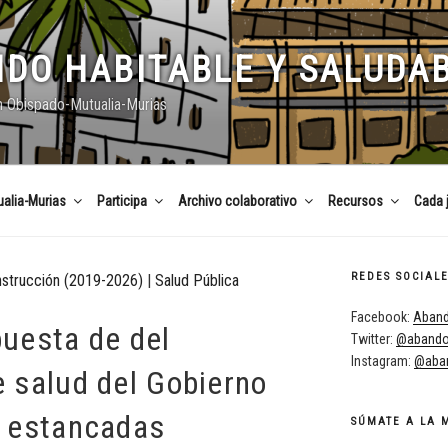
DO HABITABLE Y SALUDA
n Obispado-Mutualia-Murias
alia-Murias
Participa
Archivo colaborativo
Recursos
Cada 
REDES SOCIAL
nstrucción (2019-2026)
|
Salud Pública
Facebook:
Aband
uesta de del
Twitter:
@abando
Instagram:
@aban
 salud del Gobierno
 estancadas
SÚMATE A LA 