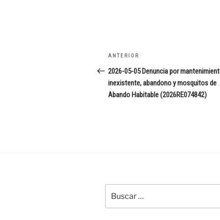
Navegación
Entrada
ANTERIOR
de
anterior:
2026-05-05 Denuncia por mantenimien
inexistente, abandono y mosquitos de
entradas
Abando Habitable (2026RE074842)
Buscar
por: