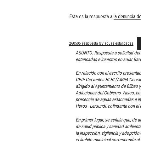
Esta es la respuesta a
la denuncia d
260506_respuesta GV aguas estancadas
ASUNTO: Respuesta a solicitud de
estancadas e insectos en solar Ba
En relación con el escrito presenta
CEIP Cervantes HLHI (AMPA Cervante
dirigido al Ayuntamiento de Bilbao y
Adicciones del Gobierno Vasco, en e
presencia de aguas estancadas e in
Heros–Lersundi, colindante con el c
En primer lugar, se señala que, de 
de salud pública y sanidad ambienta
la inspección, vigilancia y adopció
el ámbito municipal corresponde al