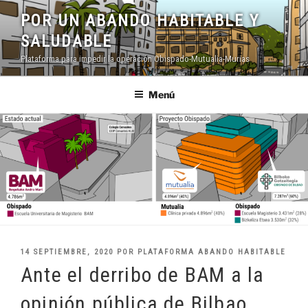
Saltar
POR UN ABANDO HABITABLE Y
al
SALUDABLE
contenido
Plataforma para impedir la operación Obispado-Mutualia-Murias
Menú
PUBLICADO
14 SEPTIEMBRE, 2020
POR
PLATAFORMA ABANDO HABITABLE
EL
Ante el derribo de BAM a la
opinión pública de Bilbao