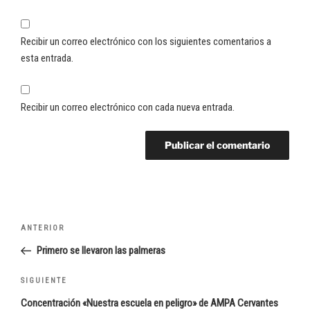
Recibir un correo electrónico con los siguientes comentarios a
esta entrada.
Recibir un correo electrónico con cada nueva entrada.
Navegación
Entrada
ANTERIOR
de
anterior:
Primero se llevaron las palmeras
entradas
Siguiente
SIGUIENTE
entrada
Concentración «Nuestra escuela en peligro» de AMPA Cervantes