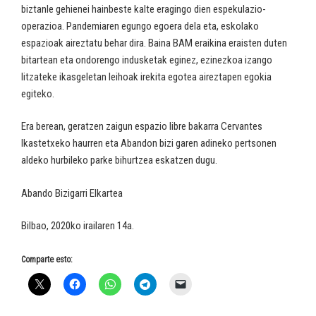
biztanle gehienei hainbeste kalte eragingo dien espekulazio-
operazioa. Pandemiaren egungo egoera dela eta, eskolako
espazioak aireztatu behar dira. Baina BAM eraikina eraisten duten
bitartean eta ondorengo indusketak eginez, ezinezkoa izango
litzateke ikasgeletan leihoak irekita egotea aireztapen egokia
egiteko.
Era berean, geratzen zaigun espazio libre bakarra Cervantes
Ikastetxeko haurren eta Abandon bizi garen adineko pertsonen
aldeko hurbileko parke bihurtzea eskatzen dugu.
Abando Bizigarri Elkartea
Bilbao, 2020ko irailaren 14a.
Comparte esto: