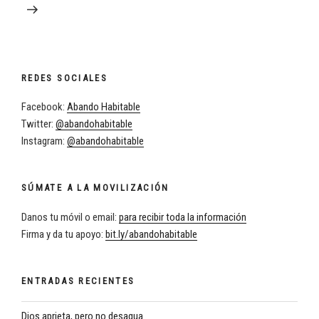
REDES SOCIALES
Facebook:
Abando Habitable
Twitter:
@abandohabitable
Instagram:
@abandohabitable
SÚMATE A LA MOVILIZACIÓN
Danos tu móvil o email:
para recibir toda la información
Firma y da tu apoyo:
bit.ly/abandohabitable
ENTRADAS RECIENTES
Dios aprieta, pero no desagua