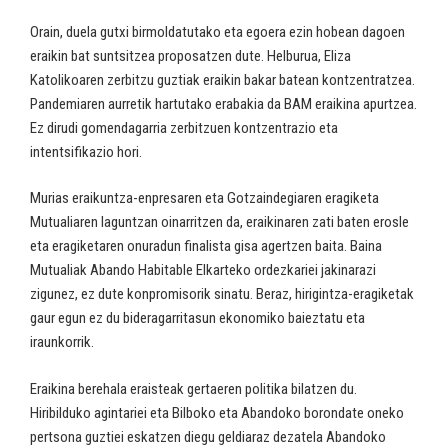
Orain, duela gutxi birmoldatutako eta egoera ezin hobean dagoen
eraikin bat suntsitzea proposatzen dute. Helburua, Eliza
Katolikoaren zerbitzu guztiak eraikin bakar batean kontzentratzea.
Pandemiaren aurretik hartutako erabakia da BAM eraikina apurtzea.
Ez dirudi gomendagarria zerbitzuen kontzentrazio eta
intentsifikazio hori.
Murias eraikuntza-enpresaren eta Gotzaindegiaren eragiketa
Mutualiaren laguntzan oinarritzen da, eraikinaren zati baten erosle
eta eragiketaren onuradun finalista gisa agertzen baita. Baina
Mutualiak Abando Habitable Elkarteko ordezkariei jakinarazi
zigunez, ez dute konpromisorik sinatu. Beraz, hirigintza-eragiketak
gaur egun ez du bideragarritasun ekonomiko baieztatu eta
iraunkorrik.
Eraikina berehala eraisteak gertaeren politika bilatzen du.
Hiribilduko agintariei eta Bilboko eta Abandoko borondate oneko
pertsona guztiei eskatzen diegu geldiaraz dezatela Abandoko