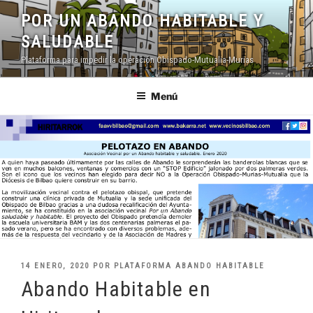
Saltar
POR UN ABANDO HABITABLE Y
al
SALUDABLE
contenido
Plataforma para impedir la operación Obispado-Mutualia-Murias
Menú
PUBLICADO
14 ENERO, 2020
POR
PLATAFORMA ABANDO HABITABLE
EL
Abando Habitable en