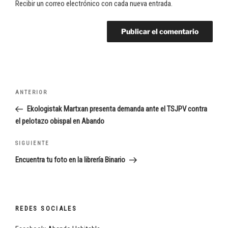
Recibir un correo electrónico con cada nueva entrada.
Navegación
Entrada
ANTERIOR
de
anterior:
Ekologistak Martxan presenta demanda ante el TSJPV contra
entradas
el pelotazo obispal en Abando
Siguiente
SIGUIENTE
entrada
Encuentra tu foto en la librería Binario
REDES SOCIALES