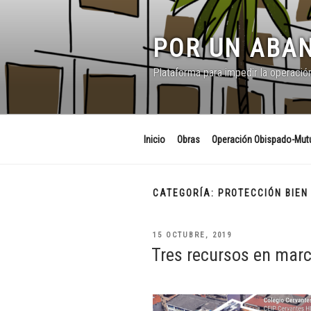
Saltar
al
contenido
POR UN ABAN
Plataforma para impedir la operació
Inicio
Obras
Operación Obispado-Mutu
CATEGORÍA:
PROTECCIÓN BIEN
PUBLICADO
15 OCTUBRE, 2019
EL
Tres recursos en mar