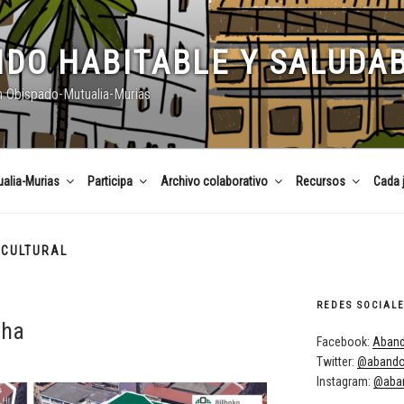
DO HABITABLE Y SALUDA
n Obispado-Mutualia-Murias
alia-Murias
Participa
Archivo colaborativo
Recursos
Cada 
 CULTURAL
REDES SOCIAL
cha
Facebook:
Aband
Twitter:
@abando
Instagram:
@aban