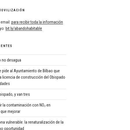
MOVILIZACIÓN
 email:
para recibir toda la información
oyo:
bit.ly/abandohabitable
IENTES
ro no desagua
 pide al Ayuntamiento de Bilbao que
a licencia de construcción del Obispado
ridades
ispado, y van tres
r la contaminación con NO₂ en
que mejorar
 vulnerable: la renaturalización de la
o oportunidad