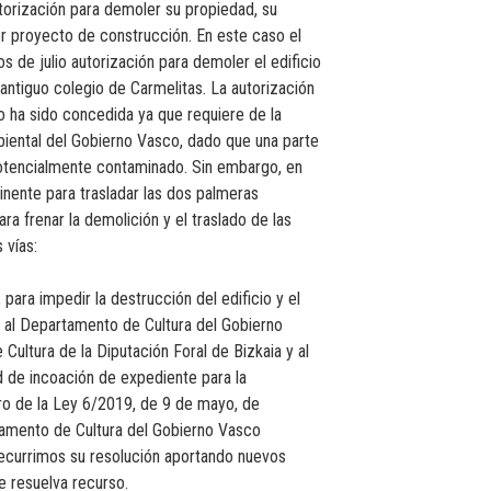
torización para demoler su propiedad, su
or proyecto de construcción. En este caso el
s de julio autorización para demoler el edificio
antiguo colegio de Carmelitas. La autorización
no ha sido concedida ya que requiere de la
biental del Gobierno Vasco, dado que una parte
potencialmente contaminado. Sin embargo, en
tinente para trasladar las dos palmeras
ara frenar la demolición y el traslado de las
 vías:
o, para impedir la destrucción del edificio y el
ó al Departamento de Cultura del Gobierno
ultura de la Diputación Foral de Bizkaia y al
d de incoación de expediente para la
aro de la Ley 6/2019, de 9 de mayo, de
tamento de Cultura del Gobierno Vasco
recurrimos su resolución aportando nuevos
e resuelva recurso.