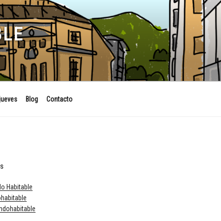
BLE
jueves
Blog
Contacto
ES
o Habitable
habitable
dohabitable