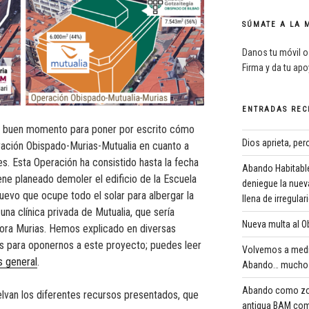
SÚMATE A LA 
Danos tu móvil o
Firma y da tu ap
ENTRADAS REC
 buen momento para poner por escrito cómo
Dios aprieta, pe
eración Obispado-Murias-Mutualia en cuanto a
s. Esta Operación ha consistido hasta la fecha
Abando Habitable
tiene planeado demoler el edificio de la Escuela
deniegue la nuev
uevo que ocupe todo el solar para albergar la
llena de irregula
una clínica privada de Mutualia, que sería
Nueva multa al Ob
tora Murias. Hemos explicado en diversas
s para oponernos a este proyecto; puedes leer
Volvemos a medi
s general
.
Abando… mucho 
Abando como zona
lvan los diferentes recursos presentados, que
antigua BAM com